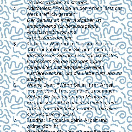
Verbesserungen zu streben.
Aristoteles:
"Freude an der Arbeit lässt das
Werk trefflich geraten."
Der Genuss an Ihren Aufgaben ist
entscheidend für herausragende
Arbeitsergebnisse und
Arbeitszufriedenheit.
Katharine Whitehorn:
"Lassen Sie sich
dafür bezahlen, was Sie am liebsten tun."
Identifizieren Sie Ihre Lieblingsaktivitäten,
verbessern Sie die dazugehörigen
Fähigkeiten und erwägen Sie einen
Karrierewechsel, um die Liebe zum Job zu
steigern.
Wayne Dyer:
"Wenn Sie in Ihrer Arbeit
inspiriert sind, fügt sich alles zusammen."
Ziehen Sie Inspiration von Mentoren,
Ereignissen und kreativen Projekten, um
Arbeitszufriedenheit zu erleben, die alles
synchronisieren lässt.
Buddha:
"Entdecke deine Arbeit und
widme dich ihr."