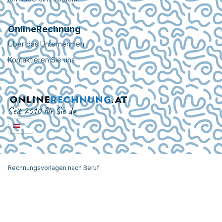
OnlineRechnung
Über das Unternehmen
Kontaktieren Sie uns
Seit 2010 für Sie da
Rechnungsvorlagen nach Beruf