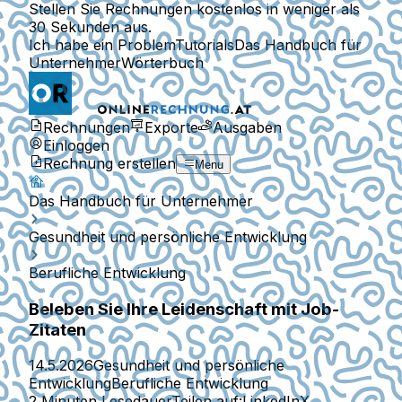
Stellen Sie Rechnungen kostenlos in weniger als
30 Sekunden aus.
Ich habe ein Problem
Tutorials
Das Handbuch für
Unternehmer
Wörterbuch
Rechnungen
Exporte
Ausgaben
Einloggen
Rechnung erstellen
Menu
Das Handbuch für Unternehmer
Gesundheit und persönliche Entwicklung
Berufliche Entwicklung
Beleben Sie Ihre Leidenschaft mit Job-
Zitaten
14.5.2026
Gesundheit und persönliche
Entwicklung
Berufliche Entwicklung
2 Minuten Lesedauer
Teilen auf:
LinkedIn
X