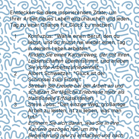
Entdecken Sie diese inspirierenden Zitate, um
Ihrer Arbeit neues Leben einzuhauchen und jeden
Tag zu einer Chance für Glück zu machen.
Konfuzius:
"Wähle einen Beruf, den du
liebst, und du musst nie wieder einen Tag
in deinem Leben arbeiten."
Finden Sie einen Karriereweg, der mit Ihren
Leidenschaften übereinstimmt, und erleben
Sie echte Arbeitszufriedenheit.
Albert Schweitzer:
"Glück ist der
Schlüssel zum Erfolg."
Streben Sie Freude bei der Arbeit an und
schätzen Sie tägliche Erlebnisse mehr als
traditionelle Erfolgskriterien.
Steve Jobs:
"Der einzige Weg, großartige
Arbeit zu leisten, ist zu lieben, was man
tut."
Erinnern Sie sich daran, was Sie in Ihre
Karriere gezogen hat, um Ihre
Begeisterung neu zu entfachen und nach