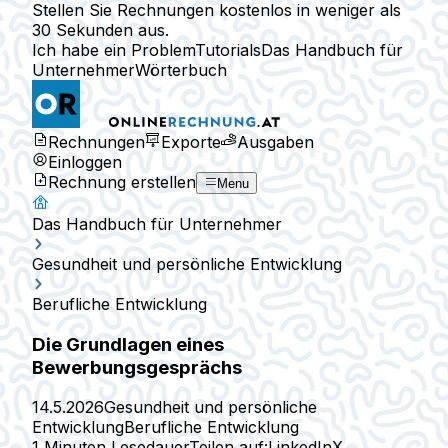
Stellen Sie Rechnungen kostenlos in weniger als
30 Sekunden aus.
Ich habe ein Problem
Tutorials
Das Handbuch für
Unternehmer
Wörterbuch
Rechnungen
Exporte
Ausgaben
Einloggen
Rechnung erstellen
Menu
Das Handbuch für Unternehmer
Gesundheit und persönliche Entwicklung
Berufliche Entwicklung
Die Grundlagen eines
Bewerbungsgesprächs
14.5.2026
Gesundheit und persönliche
Entwicklung
Berufliche Entwicklung
1 Minuten Lesedauer
Teilen auf:
LinkedIn
X