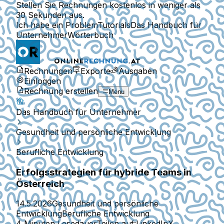
Stellen Sie Rechnungen kostenlos in weniger als
30 Sekunden aus.
Ich habe ein Problem
Tutorials
Das Handbuch für
Unternehmer
Wörterbuch
Rechnungen
Exporte
Ausgaben
Einloggen
Rechnung erstellen
Menu
Das Handbuch für Unternehmer
Gesundheit und persönliche Entwicklung
Berufliche Entwicklung
Erfolgsstrategien für hybride Teams in
Österreich
14.5.2026
Gesundheit und persönliche
Entwicklung
Berufliche Entwicklung
4 Minuten Lesedauer
Teilen auf:
LinkedIn
X