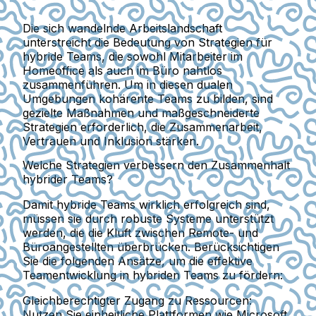
Die sich wandelnde Arbeitslandschaft
unterstreicht die Bedeutung von Strategien für
hybride Teams, die sowohl Mitarbeiter im
Homeoffice als auch im Büro nahtlos
zusammenführen. Um in diesen dualen
Umgebungen kohärente Teams zu bilden, sind
gezielte Maßnahmen und maßgeschneiderte
Strategien erforderlich, die Zusammenarbeit,
Vertrauen und Inklusion stärken.
Welche Strategien verbessern den Zusammenhalt
hybrider Teams?
Damit hybride Teams wirklich erfolgreich sind,
müssen sie durch robuste Systeme unterstützt
werden, die die Kluft zwischen Remote- und
Büroangestellten überbrücken. Berücksichtigen
Sie die folgenden Ansätze, um die effektive
Teamentwicklung in hybriden Teams zu fördern:
Gleichberechtigter Zugang zu Ressourcen:
Nutzen Sie einheitliche Plattformen wie Microsoft