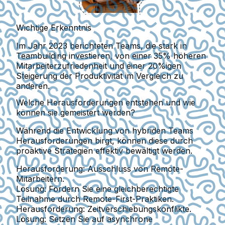
Wichtige Erkenntnis
Im Jahr 2023 berichteten Teams, die stark in
Teambuilding investieren, von einer 35% höheren
Mitarbeiterzufriedenheit und einer 20%igen
Steigerung der Produktivität im Vergleich zu
anderen.
Welche Herausforderungen entstehen und wie
können sie gemeistert werden?
Während die Entwicklung von hybriden Teams
Herausforderungen birgt, können diese durch
proaktive Strategien effektiv bewältigt werden.
Herausforderung:
Ausschluss von Remote-
Mitarbeitern.
Lösung:
Fördern Sie eine gleichberechtigte
Teilnahme durch Remote-First-Praktiken.
Herausforderung:
Zeitverschiebungskonflikte.
Lösung:
Setzen Sie auf asynchrone