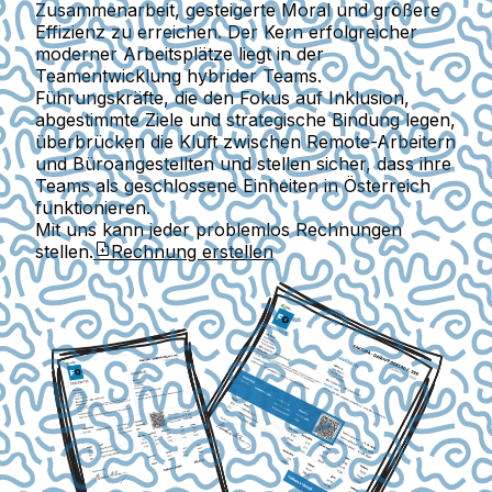
Zusammenarbeit, gesteigerte Moral und größere
Effizienz zu erreichen. Der Kern erfolgreicher
moderner Arbeitsplätze liegt in der
Teamentwicklung hybrider Teams.
Führungskräfte, die den Fokus auf Inklusion,
abgestimmte Ziele und strategische Bindung legen,
überbrücken die Kluft zwischen Remote-Arbeitern
und Büroangestellten und stellen sicher, dass ihre
Teams als geschlossene Einheiten in Österreich
funktionieren.
Mit uns kann jeder problemlos Rechnungen
stellen.
Rechnung erstellen