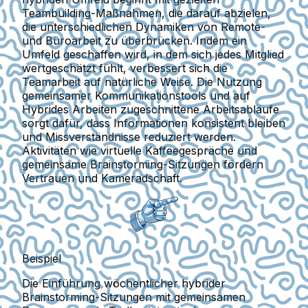
Teambuilding-Maßnahmen, die darauf abzielen,
die unterschiedlichen Dynamiken von Remote-
und Büroarbeit zu überbrücken. Indem ein
Umfeld geschaffen wird, in dem sich jedes Mitglied
wertgeschätzt fühlt, verbessert sich die
Teamarbeit auf natürliche Weise. Die Nutzung
gemeinsamer Kommunikationstools und auf
Hybrides Arbeiten zugeschnittene Arbeitsabläufe
sorgt dafür, dass Informationen konsistent bleiben
und Missverständnisse reduziert werden.
Aktivitäten wie virtuelle Kaffeegespräche und
gemeinsame Brainstorming-Sitzungen fördern
Vertrauen und Kameradschaft.
Beispiel
Die Einführung wöchentlicher hybrider
Brainstorming-Sitzungen mit gemeinsamen