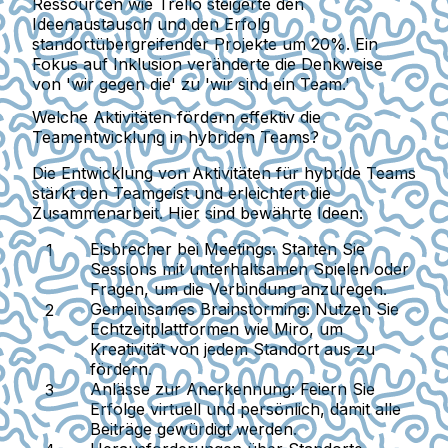
Ressourcen wie Trello steigerte den
Ideenaustausch und den Erfolg
standortübergreifender Projekte um 20%. Ein
Fokus auf Inklusion veränderte die Denkweise
von 'wir gegen die' zu 'wir sind ein Team.'
Welche Aktivitäten fördern effektiv die
Teamentwicklung in hybriden Teams?
Die Entwicklung von Aktivitäten für hybride Teams
stärkt den Teamgeist und erleichtert die
Zusammenarbeit. Hier sind bewährte Ideen:
Eisbrecher bei Meetings:
Starten Sie
Sessions mit unterhaltsamen Spielen oder
Fragen, um die Verbindung anzuregen.
Gemeinsames Brainstorming:
Nutzen Sie
Echtzeitplattformen wie Miro, um
Kreativität von jedem Standort aus zu
fördern.
Anlässe zur Anerkennung:
Feiern Sie
Erfolge virtuell und persönlich, damit alle
Beiträge gewürdigt werden.