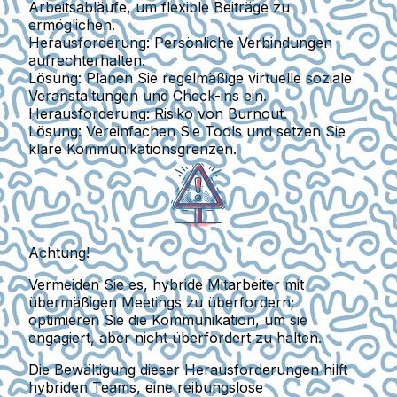
Arbeitsabläufe, um flexible Beiträge zu
ermöglichen.
Herausforderung:
Persönliche Verbindungen
aufrechterhalten.
Lösung:
Planen Sie regelmäßige virtuelle soziale
Veranstaltungen und Check-ins ein.
Herausforderung:
Risiko von Burnout.
Lösung:
Vereinfachen Sie Tools und setzen Sie
klare Kommunikationsgrenzen.
Achtung!
Vermeiden Sie es, hybride Mitarbeiter mit
übermäßigen Meetings zu überfordern;
optimieren Sie die Kommunikation, um sie
engagiert, aber nicht überfordert zu halten.
Die Bewältigung dieser Herausforderungen hilft
hybriden Teams, eine reibungslose