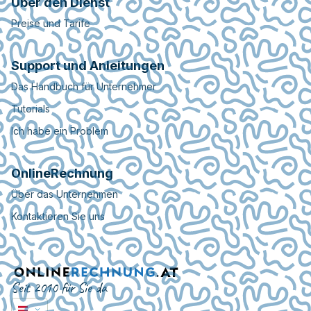
Über den Dienst
Preise und Tarife
Support und Anleitungen
Das Handbuch für Unternehmer
Tutorials
Ich habe ein Problem
OnlineRechnung
Über das Unternehmen
Kontaktieren Sie uns
Seit 2010 für Sie da