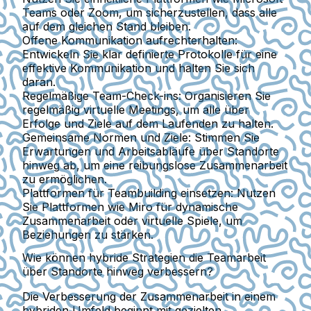
Teams oder Zoom, um sicherzustellen, dass alle
auf dem gleichen Stand bleiben.
Offene Kommunikation aufrechterhalten:
Entwickeln Sie klar definierte Protokolle für eine
effektive Kommunikation und halten Sie sich
daran.
Regelmäßige Team-Check-ins:
Organisieren Sie
regelmäßig virtuelle Meetings, um alle über
Erfolge und Ziele auf dem Laufenden zu halten.
Gemeinsame Normen und Ziele:
Stimmen Sie
Erwartungen und Arbeitsabläufe über Standorte
hinweg ab, um eine reibungslose Zusammenarbeit
zu ermöglichen.
Plattformen für Teambuilding einsetzen:
Nutzen
Sie Plattformen wie Miro für dynamische
Zusammenarbeit oder virtuelle Spiele, um
Beziehungen zu stärken.
Wie können hybride Strategien die Teamarbeit
über Standorte hinweg verbessern?
Die Verbesserung der Zusammenarbeit in einem
hybriden Umfeld beginnt mit gezielten