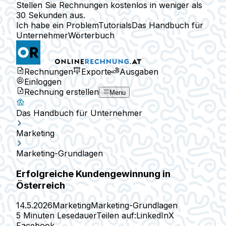
Stellen Sie Rechnungen kostenlos in weniger als
30 Sekunden aus.
Ich habe ein Problem
Tutorials
Das Handbuch für
Unternehmer
Wörterbuch
Rechnungen
Exporte
Ausgaben
Einloggen
Rechnung erstellen
Menu
Das Handbuch für Unternehmer
Marketing
Marketing-Grundlagen
Erfolgreiche Kundengewinnung in
Österreich
14.5.2026
Marketing
Marketing-Grundlagen
5 Minuten Lesedauer
Teilen auf:
LinkedIn
X
Facebook