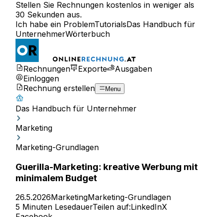
Stellen Sie Rechnungen kostenlos in weniger als
30 Sekunden aus.
Ich habe ein Problem
Tutorials
Das Handbuch für
Unternehmer
Wörterbuch
Rechnungen
Exporte
Ausgaben
Einloggen
Rechnung erstellen
Menu
Das Handbuch für Unternehmer
Marketing
Marketing-Grundlagen
Guerilla-Marketing: kreative Werbung mit
minimalem Budget
26.5.2026
Marketing
Marketing-Grundlagen
5 Minuten Lesedauer
Teilen auf:
LinkedIn
X
Facebook