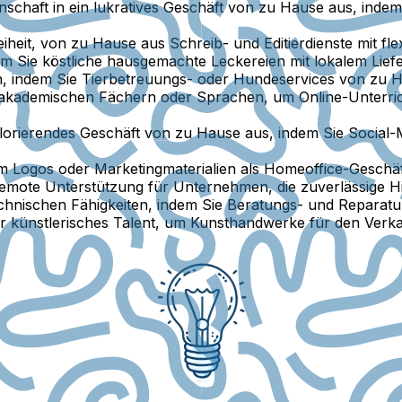
nschaft in ein lukratives Geschäft von zu Hause aus, indem
eiheit, von zu Hause aus Schreib- und Editierdienste mit fle
dem Sie köstliche hausgemachte Leckereien mit lokalem Liefe
en, indem Sie Tierbetreuungs- oder Hundeservices von zu 
in akademischen Fächern oder Sprachen, um Online-Unterri
 florierendes Geschäft von zu Hause aus, indem Sie Social-
 um Logos oder Marketingmaterialien als Homeoffice-Geschä
 remote Unterstützung für Unternehmen, die zuverlässige Hi
 technischen Fähigkeiten, indem Sie Beratungs- und Reparat
hr künstlerisches Talent, um Kunsthandwerke für den Verk