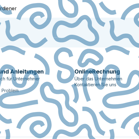
rdiener
und Anleitungen
OnlineRechnung
ch für Unternehmer
Über das Unternehmen
Kontaktieren Sie uns
n Problem