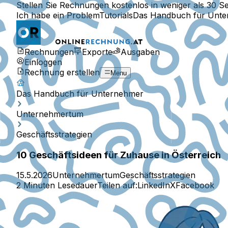
Stellen Sie Rechnungen kostenlos in weniger als 30 S
Ich habe ein Problem
Tutorials
Das Handbuch für Unt
Rechnungen
Exporte
Ausgaben
Einloggen
Rechnung erstellen
Menu
Das Handbuch für Unternehmer
Unternehmertum
Geschäftsstrategien
10 Geschäftsideen für Zuhause in Österreich
15.5.2026
Unternehmertum
Geschäftsstrategien
2 Minuten Lesedauer
Teilen auf:
LinkedIn
X
Facebook