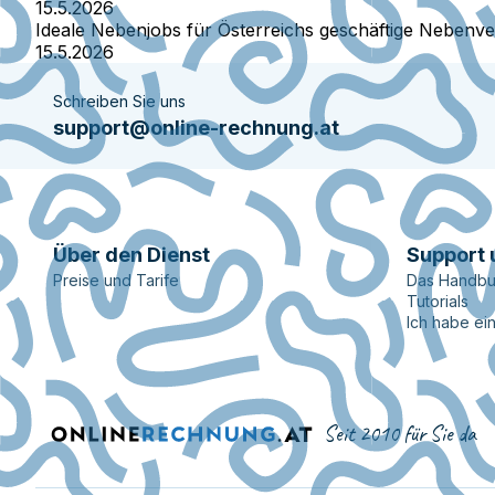
15.5.2026
Ideale Nebenjobs für Österreichs geschäftige Nebenve
15.5.2026
Schreiben Sie uns
support@online-rechnung.at
Über den Dienst
Support 
Preise und Tarife
Das Handbu
Tutorials
Ich habe ei
Seit 2010 für Sie da