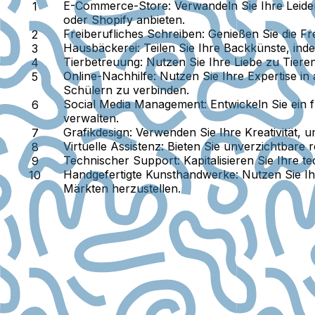
E-Commerce-Store
: Verwandeln Sie Ihre Leide
oder Shopify anbieten.
Freiberufliches Schreiben
: Genießen Sie die Fr
Hausbäckerei
: Teilen Sie Ihre Backkünste, in
Tierbetreuung
: Nutzen Sie Ihre Liebe zu Tier
Online-Nachhilfe
: Nutzen Sie Ihre Expertise 
Schülern zu verbinden.
Social Media Management
: Entwickeln Sie ein
verwalten.
Grafikdesign
: Verwenden Sie Ihre Kreativität,
Virtuelle Assistenz
: Bieten Sie unverzichtbare
Technischer Support
: Kapitalisieren Sie Ihre
Handgefertigte Kunsthandwerke
: Nutzen Sie I
Märkten herzustellen.