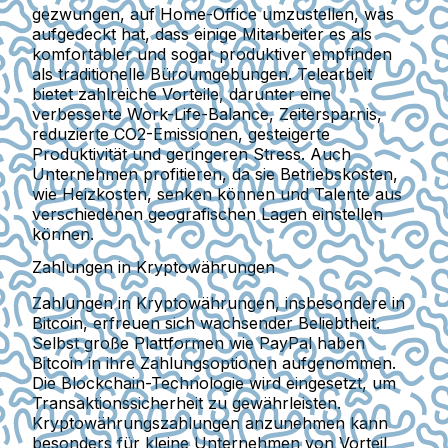
gezwungen, auf Home-Office umzustellen, was
aufgedeckt hat, dass einige Mitarbeiter es als
komfortabler und sogar produktiver empfinden
als traditionelle Büroumgebungen. Telearbeit
bietet zahlreiche Vorteile, darunter eine
verbesserte Work-Life-Balance, Zeitersparnis,
reduzierte CO2-Emissionen, gesteigerte
Produktivität und geringeren Stress. Auch
Unternehmen profitieren, da sie Betriebskosten,
wie Heizkosten, senken können und Talente aus
verschiedenen geografischen Lagen einstellen
können.
Zahlungen in Kryptowährungen
Zahlungen in Kryptowährungen, insbesondere in
Bitcoin, erfreuen sich wachsender Beliebtheit
.
Selbst große Plattformen wie PayPal haben
Bitcoin in ihre Zahlungsoptionen aufgenommen.
Die Blockchain-Technologie wird eingesetzt, um
Transaktionssicherheit zu gewährleisten.
Kryptowährungszahlungen anzunehmen kann
besonders für kleine Unternehmen von Vorteil