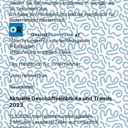
Stellen Sie Rechnungen kostenlos in weniger als
30 Sekunden aus.
Ich habe ein Problem
Tutorials
Das Handbuch für
Unternehmer
Wörterbuch
Rechnungen
Exporte
Ausgaben
Einloggen
Rechnung erstellen
Menu
Das Handbuch für Unternehmer
Unternehmertum
Neuigkeiten
Aktuelle Geschäftseinblicke und Trends
2023
15.5.2026
Unternehmertum
Neuigkeiten
3 Minuten Lesedauer
Teilen auf:
LinkedIn
X
Facebook