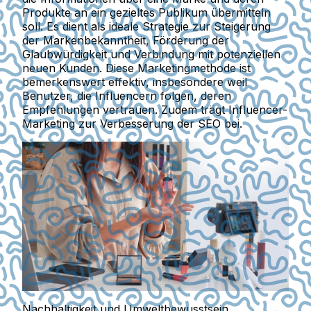
Produkte an ein gezieltes Publikum übermitteln
soll. Es dient als ideale Strategie zur
Steigerung
der Markenbekanntheit, Förderung der
Glaubwürdigkeit und Verbindung mit potenziellen
neuen Kunden
. Diese Marketingmethode ist
bemerkenswert effektiv, insbesondere weil
Benutzer, die Influencern folgen, deren
Empfehlungen vertrauen. Zudem trägt Influencer-
Marketing zur Verbesserung der SEO bei.
Nachhaltigkeit und Umweltbewusstsein