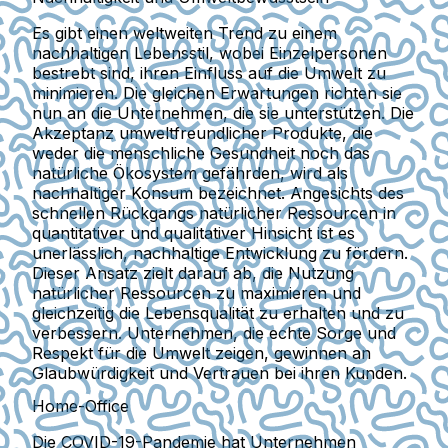
Es gibt einen weltweiten Trend zu einem
nachhaltigen Lebensstil, wobei Einzelpersonen
bestrebt sind, ihren Einfluss auf die Umwelt zu
minimieren. Die gleichen Erwartungen richten sie
nun an die Unternehmen, die sie unterstützen. Die
Akzeptanz umweltfreundlicher Produkte, die
weder die menschliche Gesundheit noch das
natürliche Ökosystem gefährden, wird als
nachhaltiger Konsum bezeichnet. Angesichts des
schnellen Rückgangs natürlicher Ressourcen in
quantitativer und qualitativer Hinsicht ist es
unerlässlich, nachhaltige Entwicklung zu fördern.
Dieser Ansatz zielt darauf ab, die Nutzung
natürlicher Ressourcen zu maximieren und
gleichzeitig die Lebensqualität zu erhalten und zu
verbessern. Unternehmen, die echte Sorge und
Respekt für die Umwelt zeigen, gewinnen an
Glaubwürdigkeit und Vertrauen bei ihren Kunden.
Home-Office
Die COVID-19-Pandemie hat Unternehmen