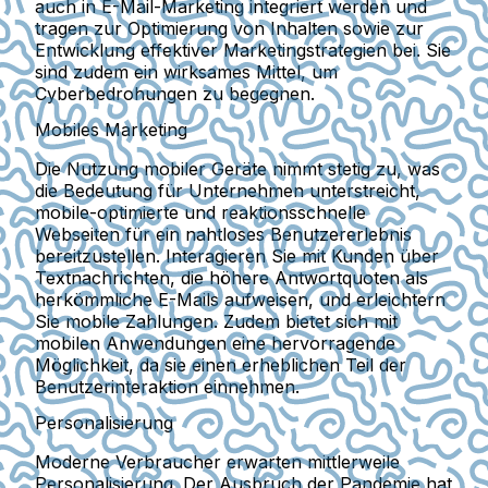
auch in E-Mail-Marketing integriert werden und
tragen zur Optimierung von Inhalten sowie zur
Entwicklung effektiver Marketingstrategien bei. Sie
sind zudem ein wirksames Mittel, um
Cyberbedrohungen zu begegnen.
Mobiles Marketing
Die Nutzung mobiler Geräte nimmt stetig zu, was
die Bedeutung für Unternehmen unterstreicht,
mobile-optimierte und reaktionsschnelle
Webseiten für ein nahtloses Benutzererlebnis
bereitzustellen. Interagieren Sie mit Kunden über
Textnachrichten, die höhere Antwortquoten als
herkömmliche E-Mails aufweisen, und erleichtern
Sie mobile Zahlungen. Zudem bietet sich mit
mobilen Anwendungen eine hervorragende
Möglichkeit, da sie einen erheblichen Teil der
Benutzerinteraktion einnehmen.
Personalisierung
Moderne Verbraucher erwarten mittlerweile
Personalisierung. Der Ausbruch der Pandemie hat