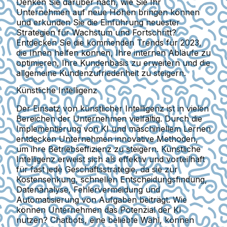
Denken Sie darüber nach, wie Sie Ihr
Unternehmen auf neue Höhen bringen können
und erkunden Sie die Einführung neuester
Strategien für Wachstum und Fortschritt?
Entdecken Sie die kommenden Trends für 2023,
die Ihnen helfen können, Ihre internen Abläufe zu
optimieren, Ihre Kundenbasis zu erweitern und die
allgemeine Kundenzufriedenheit zu steigern.
Künstliche Intelligenz
Der Einsatz von künstlicher Intelligenz ist in vielen
Bereichen der Unternehmen vielfältig. Durch die
Implementierung von KI und maschinellem Lernen
entdecken Unternehmen innovative Methoden,
um ihre Betriebseffizienz zu steigern.
Künstliche
Intelligenz erweist sich als effektiv und vorteilhaft
für fast jede Geschäftsstrategie
, da sie zur
Kostensenkung, schnellen Entscheidungsfindung,
Datenanalyse, Fehlervermeidung und
Automatisierung von Aufgaben beiträgt. Wie
können Unternehmen das Potenzial der KI
nutzen? Chatbots, eine beliebte Wahl, können