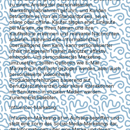
zu einem Anstieg der personalisierten
Marketingmaßnahmen geführt, und Kunden
betrachten es nun als Standardpraxis, sei es
online oder offline. Käufer tätigen eher Einkäufe
bei Marken, die ihren Namen und ihre
Kaufhistorie erkennen und relevante Nachrichten
anbieten. Während eine Informationsflut
überwältigend sein kann, kann personalisierter
Inhalt mit eigenem Namen Benutzer effektiv
einbinden. Um personalisiertes Marketing
umzusetzen, sollten Optionen wie
E-Mail-
Marketing
in Betracht gezogen werden, aber auch
personalisierte Videoinhalte,
Produktempfehlungen basierend auf
Benutzerpräferenzen oder aktive Interaktionen
mit Benutzern in sozialen Medien werden
zunehmend beliebter.
Influencer-Marketing
Influencer-Marketing ist im Aufstieg begriffen und
stellt eine Form des Social-Media-Marketings dar,
die Informationen über eine Marke und deren