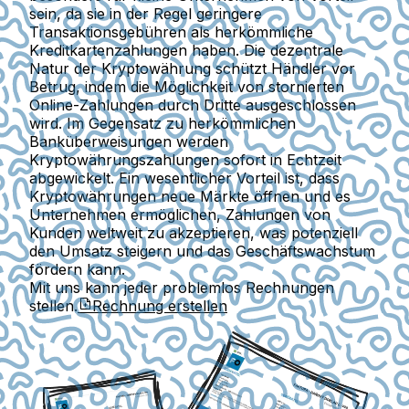
sein, da sie in der Regel geringere
Transaktionsgebühren als herkömmliche
Kreditkartenzahlungen haben. Die dezentrale
Natur der Kryptowährung schützt Händler vor
Betrug, indem die Möglichkeit von stornierten
Online-Zahlungen durch Dritte ausgeschlossen
wird. Im Gegensatz zu herkömmlichen
Banküberweisungen werden
Kryptowährungszahlungen sofort in Echtzeit
abgewickelt. Ein wesentlicher Vorteil ist, dass
Kryptowährungen neue Märkte öffnen und es
Unternehmen ermöglichen, Zahlungen von
Kunden weltweit zu akzeptieren, was potenziell
den Umsatz steigern und das Geschäftswachstum
fördern kann.
Mit uns kann jeder problemlos Rechnungen
stellen.
Rechnung erstellen