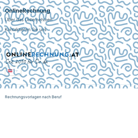
OnlineRechnung
Über das Unternehmen
Kontaktieren Sie uns
Seit 2010 für Sie da
Rechnungsvorlagen nach Beruf