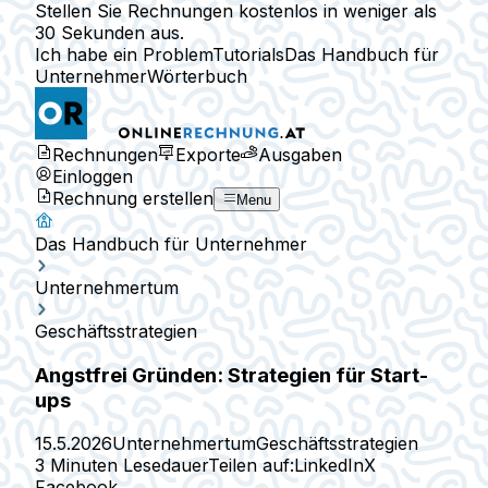
Stellen Sie Rechnungen kostenlos in weniger als
30 Sekunden aus.
Ich habe ein Problem
Tutorials
Das Handbuch für
Unternehmer
Wörterbuch
Rechnungen
Exporte
Ausgaben
Einloggen
Rechnung erstellen
Menu
Das Handbuch für Unternehmer
Unternehmertum
Geschäftsstrategien
Angstfrei Gründen: Strategien für Start-
ups
15.5.2026
Unternehmertum
Geschäftsstrategien
3 Minuten Lesedauer
Teilen auf:
LinkedIn
X
Facebook