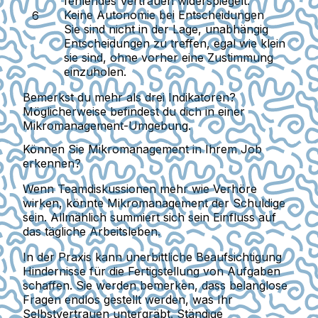
fehlendes Vertrauen widerspiegelt.
Keine Autonomie bei Entscheidungen
Sie sind nicht in der Lage, unabhängig
Entscheidungen zu treffen, egal wie klein
sie sind, ohne vorher eine Zustimmung
einzuholen.
Bemerkst du mehr als drei Indikatoren?
Möglicherweise befindest du dich in einer
Mikromanagement-Umgebung.
Können Sie Mikromanagement in Ihrem Job
erkennen?
Wenn Teamdiskussionen mehr wie Verhöre
wirken, könnte Mikromanagement der Schuldige
sein.
Allmählich summiert sich sein Einfluss auf
das tägliche Arbeitsleben.
In der Praxis kann unerbittliche Beaufsichtigung
Hindernisse für die Fertigstellung von Aufgaben
schaffen. Sie werden bemerken, dass belanglose
Fragen endlos gestellt werden, was Ihr
Selbstvertrauen untergräbt. Ständige