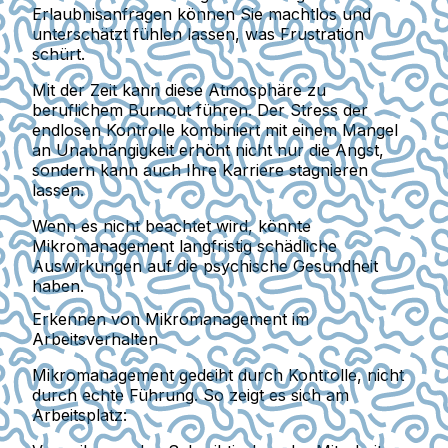
Erlaubnisanfragen können Sie machtlos und
unterschätzt fühlen lassen, was Frustration
schürt.
Mit der Zeit kann diese Atmosphäre zu
beruflichem Burnout führen. Der Stress der
endlosen Kontrolle kombiniert mit einem Mangel
an Unabhängigkeit erhöht nicht nur die Angst,
sondern kann auch Ihre Karriere stagnieren
lassen.
Wenn es nicht beachtet wird, könnte
Mikromanagement langfristig schädliche
Auswirkungen auf die psychische Gesundheit
haben.
Erkennen von Mikromanagement im
Arbeitsverhalten
Mikromanagement gedeiht durch Kontrolle, nicht
durch echte Führung. So zeigt es sich am
Arbeitsplatz: