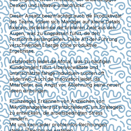
Denken und Initiative unterdrückt.
Dieser Ansatz beeinträchtigt auch die Produktivität
des Teams. Indem sich Manager auf kleine Details
fixieren, verlieren sie die breiteren Ziele aus den
Augen, was zu Engpässen führt, die den
Fortschritt verlangsamen. Diese Art der Führung
verschwendet Energie ohne produktive
Ergebnisse.
Letztendlich leidet die Moral, was zu häufigen
Kündigungen führt. Überverwaltete und
unterschätzte fähige Individuen suchen oft
anderswo. Auch die Innovation leidet, da
Mitarbeiter aus Angst vor Ablehnung keine neuen
Ideen einbringen.
Frühzeitiges Erkennen von Anzeichen von
Mikromanagement ist entscheidend, um Strategien
zu entwickeln, die arbeitsbedingten Stress
mindern.
Mit uns kann jeder problemlos Rechnungen
stellen.
Rechnung erstellen