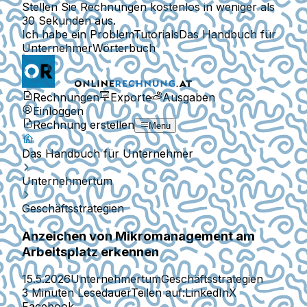
Stellen Sie Rechnungen kostenlos in weniger als
30 Sekunden aus.
Ich habe ein Problem
Tutorials
Das Handbuch für
Unternehmer
Wörterbuch
Rechnungen
Exporte
Ausgaben
Einloggen
Rechnung erstellen
Menu
Das Handbuch für Unternehmer
Unternehmertum
Geschäftsstrategien
Anzeichen von Mikromanagement am
Arbeitsplatz erkennen
15.5.2026
Unternehmertum
Geschäftsstrategien
3 Minuten Lesedauer
Teilen auf:
LinkedIn
X
Facebook