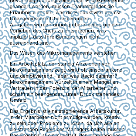
Bevor Besprechungszeiten oder Projektelemente
geändert werden, müssen Teammitglieder die
Erlaubnis einholen, was die Produktivität bremst.
Unangemessene Überarbeitungen
Aufgaben werden unnötig überarbeitet, um den
Vorlieben des Chefs zu entsprechen, was
impliziert, dass Ihre Bemühungen nicht
ausreichend sind.
Das Wesen des Mikromanagements verstehen
Ein Arbeitsplatz, der ständig Anzeichen von
Mikromanagement zeigt, wirkt oft einschränkend
und demotivierend – aber was steckt dahinter?
Mikromanagement wurzelt in einem Mangel an
Vertrauen in das Potenzial der Mitarbeiter und
schafft ein beengendes, unter Druck stehendes
Umfeld.
Das Ergebnis ist eine stagnierende Arbeitskultur,
in der Mitarbeiter nicht ermutigt werden, kreativ
zu sein oder Probleme zu lösen, da sich alle an
die strengen Regeln des Managers halten müssen.
Das Ergebnis ist ein Kreislauf, der unabhängiges