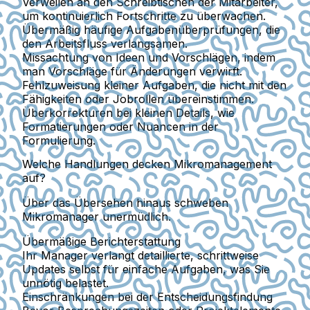
Verweilen an den Schreibtischen der Mitarbeiter
,
um kontinuierlich Fortschritte zu überwachen.
Übermäßig häufige Aufgabenüberprüfungen,
die
den Arbeitsfluss verlangsamen.
Missachtung von Ideen und Vorschlägen,
indem
man Vorschläge für Änderungen verwirft.
Fehlzuweisung kleiner Aufgaben,
die nicht mit den
Fähigkeiten oder Jobrollen übereinstimmen.
Überkorrekturen bei kleinen Details,
wie
Formatierungen oder Nuancen in der
Formulierung.
Welche Handlungen decken Mikromanagement
auf?
Über das Übersehen hinaus schweben
Mikromanager unermüdlich.
Übermäßige Berichterstattung
Ihr Manager verlangt detaillierte, schrittweise
Updates selbst für einfache Aufgaben, was Sie
unnötig belastet.
Einschränkungen bei der Entscheidungsfindung