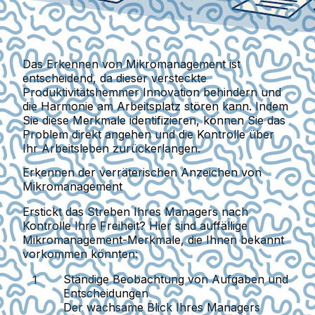
Das Erkennen von Mikromanagement ist
entscheidend, da dieser versteckte
Produktivitätshemmer Innovation behindern und
die Harmonie am Arbeitsplatz stören kann. Indem
Sie diese Merkmale identifizieren, können Sie das
Problem direkt angehen und die Kontrolle über
Ihr Arbeitsleben zurückerlangen.
Erkennen der verräterischen Anzeichen von
Mikromanagement
Erstickt das Streben Ihres Managers nach
Kontrolle Ihre Freiheit?
Hier sind auffällige
Mikromanagement-Merkmale, die Ihnen bekannt
vorkommen könnten:
Ständige Beobachtung von Aufgaben und
Entscheidungen
Der wachsame Blick Ihres Managers