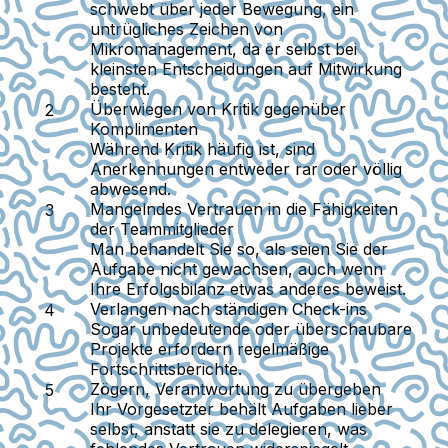
schwebt über jeder Bewegung, ein
untrügliches Zeichen von
Mikromanagement, da er selbst bei
kleinsten Entscheidungen auf Mitwirkung
besteht.
Überwiegen von Kritik gegenüber
Komplimenten
Während Kritik häufig ist, sind
Anerkennungen entweder rar oder völlig
abwesend.
Mangelndes Vertrauen in die Fähigkeiten
der Teammitglieder
Man behandelt Sie so, als seien Sie der
Aufgabe nicht gewachsen, auch wenn
Ihre Erfolgsbilanz etwas anderes beweist.
Verlangen nach ständigen Check-ins
Sogar unbedeutende oder überschaubare
Projekte erfordern regelmäßige
Fortschrittsberichte.
Zögern, Verantwortung zu übergeben
Ihr Vorgesetzter behält Aufgaben lieber
selbst, anstatt sie zu delegieren, was