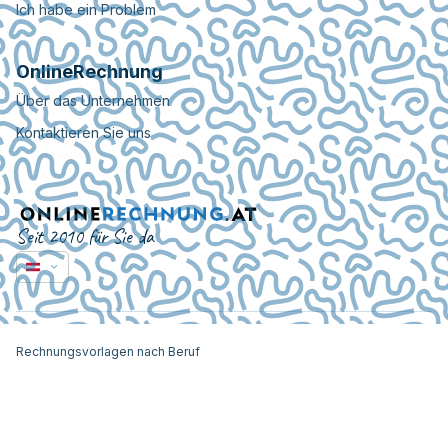
Ich habe ein Problem
OnlineRechnung
Über das Unternehmen
Kontaktieren Sie uns
Seit 2010 für Sie da
Rechnungsvorlagen nach Beruf