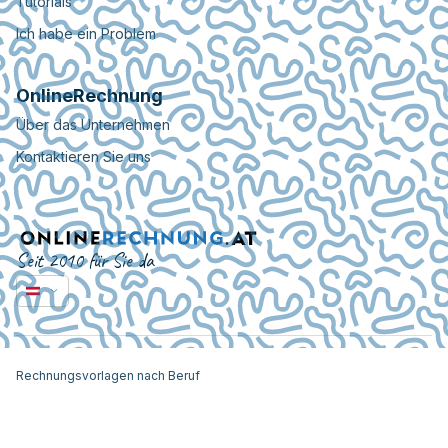
Tutorials
Ich habe ein Problem
OnlineRechnung
Über das Unternehmen
Kontaktieren Sie uns
Seit 2010 für Sie da
Rechnungsvorlagen nach Beruf