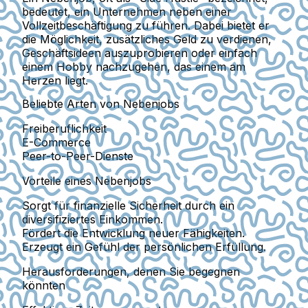
bedeutet, ein Unternehmen neben einer
Vollzeitbeschäftigung zu führen. Dabei bietet er
die Möglichkeit, zusätzliches Geld zu verdienen,
Geschäftsideen auszuprobieren oder einfach
einem Hobby nachzugehen, das einem am
Herzen liegt.
Beliebte Arten von Nebenjobs
Freiberuflichkeit
E-Commerce
Peer-to-Peer-Dienste
Vorteile eines Nebenjobs
Sorgt für finanzielle Sicherheit durch ein
diversifiziertes Einkommen.
Fördert die Entwicklung neuer Fähigkeiten.
Erzeugt ein Gefühl der persönlichen Erfüllung.
Herausforderungen, denen Sie begegnen
könnten