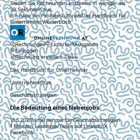
Stellen Sie Rechnungen kostenlos in weniger als
30 Sekunden aus.
Ich habe ein Problem
Tutorials
Das Handbuch für
Unternehmer
Wörterbuch
Rechnungen
Exporte
Ausgaben
Einloggen
Rechnung erstellen
Menu
Das Handbuch für Unternehmer
Unternehmertum
Geschäftsstrategien
Die Bedeutung eines Nebenjobs
15.5.2026
Unternehmertum
Geschäftsstrategien
1 Minuten Lesedauer
Teilen auf:
LinkedIn
X
Facebook