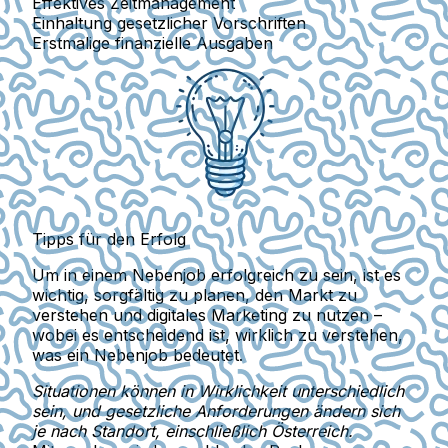
Effektives Zeitmanagement
Einhaltung gesetzlicher Vorschriften
Erstmalige finanzielle Ausgaben
Tipps für den Erfolg
Um in einem Nebenjob erfolgreich zu sein, ist es
wichtig, sorgfältig zu planen, den Markt zu
verstehen und digitales Marketing zu nutzen –
wobei es entscheidend ist, wirklich zu verstehen,
was ein Nebenjob bedeutet.
Situationen können in Wirklichkeit unterschiedlich
sein, und gesetzliche Anforderungen ändern sich
je nach Standort, einschließlich Österreich.