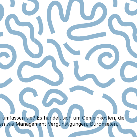
umfassen sie? Es handelt sich um Gemeinkosten, die
osten wie Management-Vergünstigungen, Büromieten,