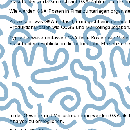
Stakeholder verlassen sich auf G&A-Zahlen, um die fin
Wie werden G&A-Posten in Finanzunterlagen organisie
Zu wissen, was G&A umfasst, ermöglicht eine genaue fi
Produktionskosten wie COGS und Marketingausgaben
Typischerweise umfassen G&A feste Kosten wie Mieten
Stakeholdern Einblicke in die betriebliche Effizienz e
In der Gewinn- und Verlustrechnung werden G&A als Be
Analyse zu ermöglichen.