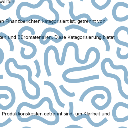
werten.
 Finanzberichten kategorisiert ist, getrennt von
n und Büromaterialien. Diese Kategorisierung bietet
 Produktionskosten getrennt sind, um Klarheit und