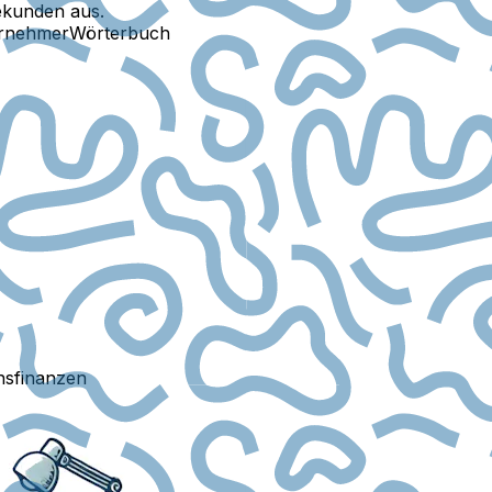
ekunden aus.
ernehmer
Wörterbuch
sfinanzen