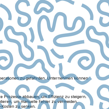
 Operationen zu gefährden. Unternehmen können
 Prozesse abbauen, um Effizienz zu steigern.
ieren, um manuelle Fehler zu vermeiden.
e-Kosten zu senken.