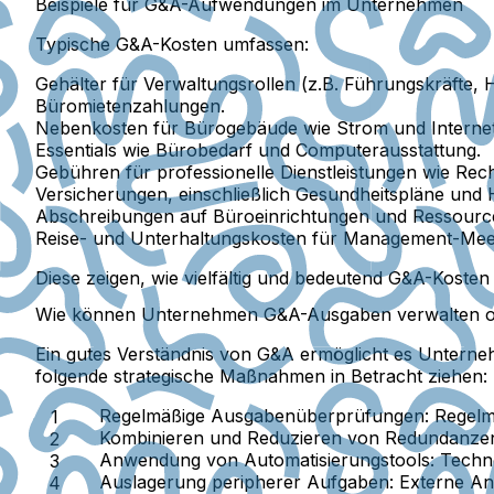
Beispiele für G&A-Aufwendungen im Unternehmen
Typische G&A-Kosten umfassen:
Gehälter für Verwaltungsrollen (z.B. Führungskräfte, H
Büromietenzahlungen.
Nebenkosten für Bürogebäude wie Strom und Internet
Essentials wie Bürobedarf und Computerausstattung.
Gebühren für professionelle Dienstleistungen wie Rec
Versicherungen, einschließlich Gesundheitspläne und H
Abschreibungen auf Büroeinrichtungen und Ressourc
Reise- und Unterhaltungskosten für Management-Mee
Diese zeigen, wie vielfältig und bedeutend G&A-Kosten 
Wie können Unternehmen G&A-Ausgaben verwalten o
Ein gutes Verständnis von G&A ermöglicht es Untern
folgende strategische Maßnahmen in Betracht ziehen:
Regelmäßige Ausgabenüberprüfungen:
Regelm
Kombinieren und Reduzieren von Redundanze
Anwendung von Automatisierungstools:
Techno
Auslagerung peripherer Aufgaben:
Externe Anb