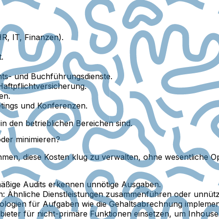
R, IT, Finanzen).
.
hts- und Buchführungsdienste.
aftpflichtversicherung.
en.
tings und Konferenzen.
in den betrieblichen Bereichen sind.
der minimieren?
ehmen, diese Kosten klug zu verwalten, ohne wesentliche
äßige Audits erkennen unnötige Ausgaben.
n:
Ähnliche Dienstleistungen zusammenführen oder unnütze
logien für Aufgaben wie die Gehaltsabrechnung implement
ieter für nicht-primäre Funktionen einsetzen, um Inhous