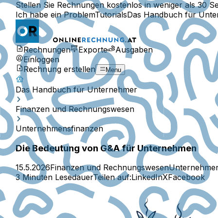
Stellen Sie Rechnungen kostenlos in weniger als 30 S
Ich habe ein Problem
Tutorials
Das Handbuch für Unt
Rechnungen
Exporte
Ausgaben
Einloggen
Rechnung erstellen
Menu
Das Handbuch für Unternehmer
Finanzen und Rechnungswesen
Unternehmensfinanzen
Die Bedeutung von G&A für Unternehmen
15.5.2026
Finanzen und Rechnungswesen
Unternehmen
3 Minuten Lesedauer
Teilen auf:
LinkedIn
X
Facebook