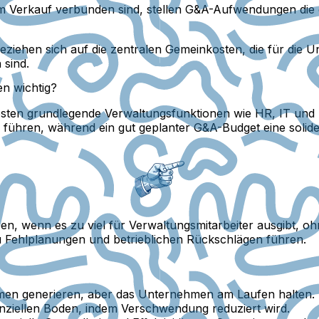
m Verkauf verbunden sind, stellen G&A-Aufwendungen die 
iehen sich auf die zentralen Gemeinkosten, die für die U
 sind.
n wichtig?
osten grundlegende Verwaltungsfunktionen wie HR, IT und 
n führen, während ein gut geplanter G&A-Budget eine sol
n, wenn es zu viel für Verwaltungsmitarbeiter ausgibt, o
Fehlplanungen und betrieblichen Rückschlägen führen.
ahmen generieren, aber das Unternehmen am Laufen halten.
nziellen Boden, indem Verschwendung reduziert wird.