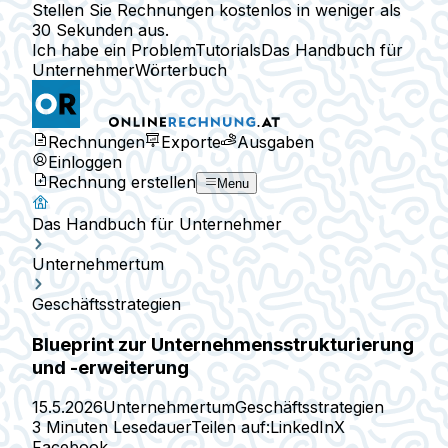
Stellen Sie Rechnungen kostenlos in weniger als
30 Sekunden aus.
Ich habe ein Problem
Tutorials
Das Handbuch für
Unternehmer
Wörterbuch
Rechnungen
Exporte
Ausgaben
Einloggen
Rechnung erstellen
Menu
Das Handbuch für Unternehmer
Unternehmertum
Geschäftsstrategien
Blueprint zur Unternehmensstrukturierung
und -erweiterung
15.5.2026
Unternehmertum
Geschäftsstrategien
3 Minuten Lesedauer
Teilen auf:
LinkedIn
X
Facebook