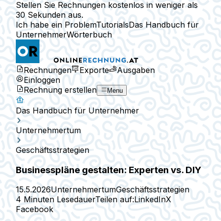
Stellen Sie Rechnungen kostenlos in weniger als
30 Sekunden aus.
Ich habe ein Problem
Tutorials
Das Handbuch für
Unternehmer
Wörterbuch
Rechnungen
Exporte
Ausgaben
Einloggen
Rechnung erstellen
Menu
Das Handbuch für Unternehmer
Unternehmertum
Geschäftsstrategien
Businesspläne gestalten: Experten vs. DIY
15.5.2026
Unternehmertum
Geschäftsstrategien
4 Minuten Lesedauer
Teilen auf:
LinkedIn
X
Facebook