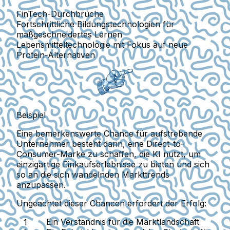
FinTech-Durchbrüche
Fortschrittliche Bildungstechnologien
für
maßgeschneidertes Lernen
Lebensmitteltechnologie
mit Fokus auf neue
Protein-Alternativen
Beispiel
Eine bemerkenswerte Chance für aufstrebende
Unternehmer besteht darin, eine Direct-to-
Consumer-Marke zu schaffen, die KI nutzt, um
einzigartige Einkaufserlebnisse zu bieten und sich
so an die sich wandelnden Markttrends
anzupassen.
Ungeachtet dieser Chancen erfordert der Erfolg:
Ein Verständnis für die Marktlandschaft