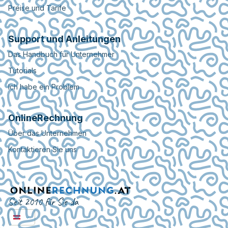
Preise und Tarife
Support und Anleitungen
Das Handbuch für Unternehmer
Tutorials
Ich habe ein Problem
OnlineRechnung
Über das Unternehmen
Kontaktieren Sie uns
Seit 2010 für Sie da