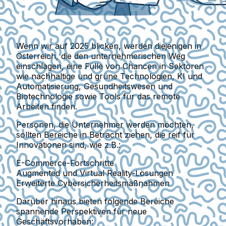
Wenn wir auf 2025 blicken, werden diejenigen in
Österreich, die den unternehmerischen Weg
einschlagen, eine Fülle von Chancen in Sektoren
wie
nachhaltige und grüne Technologien
,
KI und
Automatisierung
,
Gesundheitswesen und
Biotechnologie
sowie
Tools für das remote
Arbeiten
finden.
Personen, die Unternehmer werden möchten,
sollten Bereiche in Betracht ziehen, die reif für
Innovationen sind, wie z.B.:
E-Commerce-Fortschritte
Augmented und Virtual Reality-Lösungen
Erweiterte Cybersicherheitsmaßnahmen
Darüber hinaus bieten folgende Bereiche
spannende Perspektiven für neue
Geschäftsvorhaben: