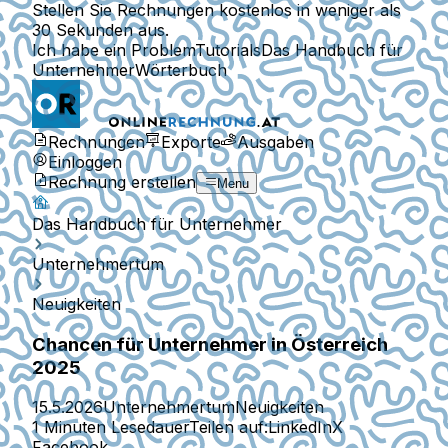
Stellen Sie Rechnungen kostenlos in weniger als
30 Sekunden aus.
Ich habe ein Problem
Tutorials
Das Handbuch für
Unternehmer
Wörterbuch
Rechnungen
Exporte
Ausgaben
Einloggen
Rechnung erstellen
Menu
Das Handbuch für Unternehmer
Unternehmertum
Neuigkeiten
Chancen für Unternehmer in Österreich
2025
15.5.2026
Unternehmertum
Neuigkeiten
1 Minuten Lesedauer
Teilen auf:
LinkedIn
X
Facebook