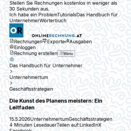
Stellen Sie Rechnungen kostenlos in weniger als
30 Sekunden aus.
Ich habe ein Problem
Tutorials
Das Handbuch für
Unternehmer
Wörterbuch
Rechnungen
Exporte
Ausgaben
Einloggen
Rechnung erstellen
Menu
Das Handbuch für Unternehmer
Unternehmertum
Geschäftsstrategien
Die Kunst des Planens meistern: Ein
Leitfaden
15.5.2026
Unternehmertum
Geschäftsstrategien
4 Minuten Lesedauer
Teilen auf:
LinkedIn
X
Facebook