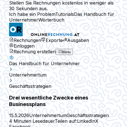
Stellen Sie Rechnungen kostenlos in weniger als
30 Sekunden aus.
Ich habe ein Problem
Tutorials
Das Handbuch für
Unternehmer
Wörterbuch
Rechnungen
Exporte
Ausgaben
Einloggen
Rechnung erstellen
Menu
Das Handbuch für Unternehmer
Unternehmertum
Geschäftsstrategien
Drei wesentliche Zwecke eines
Businessplans
15.5.2026
Unternehmertum
Geschäftsstrategien
4 Minuten Lesedauer
Teilen auf:
LinkedIn
X
Facebook