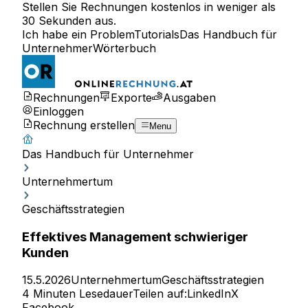
Stellen Sie Rechnungen kostenlos in weniger als
30 Sekunden aus.
Ich habe ein Problem
Tutorials
Das Handbuch für
Unternehmer
Wörterbuch
Rechnungen
Exporte
Ausgaben
Einloggen
Rechnung erstellen
Menu
Das Handbuch für Unternehmer
Unternehmertum
Geschäftsstrategien
Effektives Management schwieriger
Kunden
15.5.2026
Unternehmertum
Geschäftsstrategien
4 Minuten Lesedauer
Teilen auf:
LinkedIn
X
Facebook