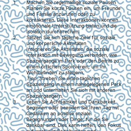
Machen Sie regelmäßige soziale Pausen
Planen Sie kurze Pausen ein, um Freunde
und Familie anzurufen oder zu
kontaktieren. Diese Interaktionen können
emotionale Unterstützung bieten und die
Isolation durchbrechen.
Setzen Sie sich tägliche Ziele für soziale
und körperliche Aktivitäten
Integrieren Sie Aktivitäten, die soziale
Interaktion mit Bewegung verbinden, wie
Spaziergänge im Park oder den Beitritt zu
einem örtlichen Sportverein, um Ihr
Wohlbefinden zu steigern.
Tipp:
Streben Sie einen täglichen
Spaziergang in einem nahegelegenen Park
an und unterhalten Sie sich mit anderen
Spaziergängern.
Leben Sie Achtsamkeit und Dankbarkeit
Beginnen oder beenden Sie Ihren Tag mit
Gedanken an positive soziale
Begegnungen oder Dinge, für die Sie
dankbar sind. Dies kann helfen, den Fokus