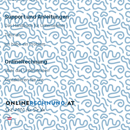
Support und Anleitungen
Das Handbuch für Unternehmer
Tutorials
Ich habe ein Problem
OnlineRechnung
Über das Unternehmen
Kontaktieren Sie uns
Seit 2010 für Sie da