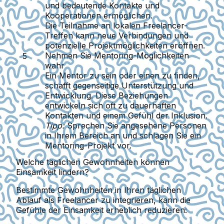
und bedeutende Kontakte und
Kooperationen ermöglichen.
Die Teilnahme an lokalen Freelancer-
Treffen kann neue Verbindungen und
potenzielle Projektmöglichkeiten eröffnen.
Nehmen Sie Mentoring-Möglichkeiten
wahr
Ein Mentor zu sein oder einen zu finden,
schafft gegenseitige Unterstützung und
Entwicklung. Diese Beziehungen
entwickeln sich oft zu dauerhaften
Kontakten und einem Gefühl der Inklusion.
Tipp:
Sprechen Sie angesehene Personen
in Ihrem Bereich an und schlagen Sie ein
Mentoring-Projekt vor.
Welche täglichen Gewohnheiten können
Einsamkeit lindern?
Bestimmte Gewohnheiten in Ihren täglichen
Ablauf als Freelancer zu integrieren, kann die
Gefühle der Einsamkeit erheblich reduzieren: