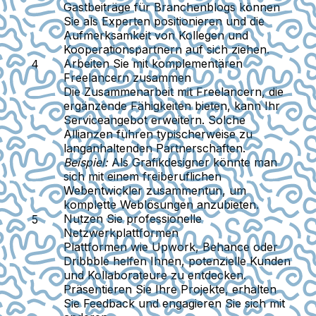
Gastbeiträge für Branchenblogs können
Sie als Experten positionieren und die
Aufmerksamkeit von Kollegen und
Kooperationspartnern auf sich ziehen.
Arbeiten Sie mit komplementären
Freelancern zusammen
Die Zusammenarbeit mit Freelancern, die
ergänzende Fähigkeiten bieten, kann Ihr
Serviceangebot erweitern. Solche
Allianzen führen typischerweise zu
langanhaltenden Partnerschaften.
Beispiel:
Als Grafikdesigner könnte man
sich mit einem freiberuflichen
Webentwickler zusammentun, um
komplette Weblösungen anzubieten.
Nutzen Sie professionelle
Netzwerkplattformen
Plattformen wie Upwork, Behance oder
Dribbble helfen Ihnen, potenzielle Kunden
und Kollaborateure zu entdecken.
Präsentieren Sie Ihre Projekte, erhalten
Sie Feedback und engagieren Sie sich mit