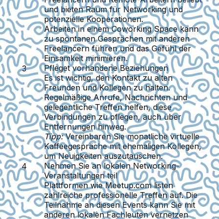
und bieten Raum für Networking und
potenzielle Kooperationen.
Arbeiten in einem Coworking Space kann
zu spontanen Gesprächen mit anderen
Freelancern führen und das Gefühl der
Einsamkeit minimieren.
Pfleget vorhandene Beziehungen
Es ist wichtig, den Kontakt zu alten
Freunden und Kollegen zu halten.
Regelmäßige Anrufe, Nachrichten und
gelegentliche Treffen helfen, diese
Verbindungen zu pflegen, auch über
Entfernungen hinweg.
Tipp:
Vereinbaren Sie monatliche virtuelle
Kaffeegespräche mit ehemaligen Kollegen,
um Neuigkeiten auszutauschen.
Nehmen Sie an lokalen Networking-
Veranstaltungen teil
Plattformen wie Meetup.com listen
zahlreiche professionelle Treffen auf. Die
Teilnahme an diesen Events kann Sie mit
anderen lokalen Fachleuten vernetzen