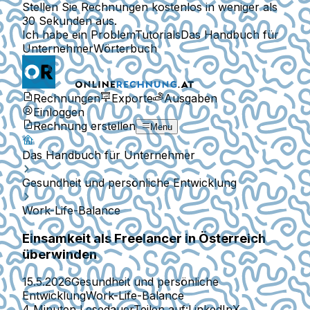
Stellen Sie Rechnungen kostenlos in weniger als
30 Sekunden aus.
Ich habe ein Problem
Tutorials
Das Handbuch für
Unternehmer
Wörterbuch
Rechnungen
Exporte
Ausgaben
Einloggen
Rechnung erstellen
Menu
Das Handbuch für Unternehmer
Gesundheit und persönliche Entwicklung
Work-Life-Balance
Einsamkeit als Freelancer in Österreich
überwinden
15.5.2026
Gesundheit und persönliche
Entwicklung
Work-Life-Balance
4 Minuten Lesedauer
Teilen auf:
LinkedIn
X