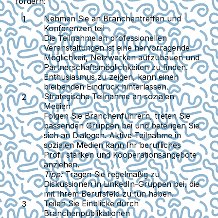
fördern:
Nehmen Sie an Branchentreffen und
Konferenzen teil
Die Teilnahme an professionellen
Veranstaltungen ist eine hervorragende
Möglichkeit, Netzwerken aufzubauen und
Partnerschaftsmöglichkeiten zu finden.
Enthusiasmus zu zeigen, kann einen
bleibenden Eindruck hinterlassen.
Strategische Teilnahme an sozialen
Medien
Folgen Sie Branchenführern, treten Sie
passenden Gruppen bei und beteiligen Sie
sich an Dialogen. Aktive Teilnahme in
sozialen Medien kann Ihr berufliches
Profil stärken und Kooperationsangebote
anziehen.
Tipp:
Tragen Sie regelmäßig zu
Diskussionen in LinkedIn-Gruppen bei, die
mit Ihrem Berufsfeld zu tun haben.
Teilen Sie Einblicke durch
Branchenpublikationen