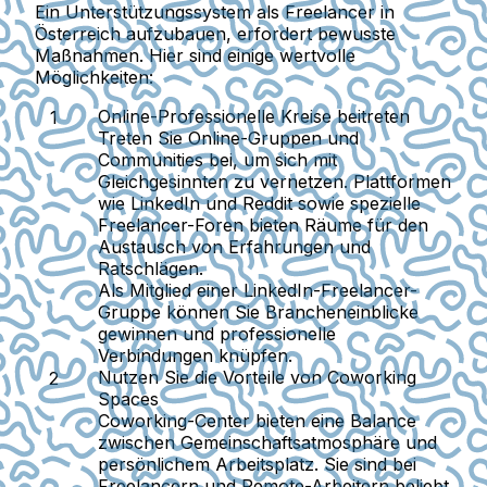
Ein Unterstützungssystem als Freelancer in
Österreich aufzubauen, erfordert bewusste
Maßnahmen. Hier sind einige wertvolle
Möglichkeiten:
Online-Professionelle Kreise beitreten
Treten Sie Online-Gruppen und
Communities bei, um sich mit
Gleichgesinnten zu vernetzen. Plattformen
wie LinkedIn und Reddit sowie spezielle
Freelancer-Foren bieten Räume für den
Austausch von Erfahrungen und
Ratschlägen.
Als Mitglied einer LinkedIn-Freelancer-
Gruppe können Sie Brancheneinblicke
gewinnen und professionelle
Verbindungen knüpfen.
Nutzen Sie die Vorteile von Coworking
Spaces
Coworking-Center bieten eine Balance
zwischen Gemeinschaftsatmosphäre und
persönlichem Arbeitsplatz. Sie sind bei
Freelancern und Remote-Arbeitern beliebt