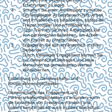
auf wertvolle Beziehungen und
Erfahrungen zu legen.
Schaffen Sie einen Arbeitsplatz zu Hause
Ein festgelegter Arbeitsbereich hilft, Arbeit
und Privatleben zu balancieren, sodass die
Freizeit sozialer und erfüllender ist.
Tipp:
Trennen Sie Ihren Arbeitsplatz klar
von persönlichen Bereichen, um Arbeit
von Freizeit zu unterscheiden.
Engagieren Sie sich ehrenamtlich in Ihrer
Gemeinde
Durch freiwilliges Engagement können Sie
zur Gemeinschaft beitragen und neue
Menschen mit gemeinsamen Werten
kennenlernen.
Entdeckung von Gemeinschafts- und
Kooperationsmöglichkeiten
Gemeinschaftliches Engagement und
Partnerschaftsmöglichkeiten zu erkunden, kann
die Einsamkeit von Freelancern lindern und
sowohl berufliches als auch soziales Wachstum