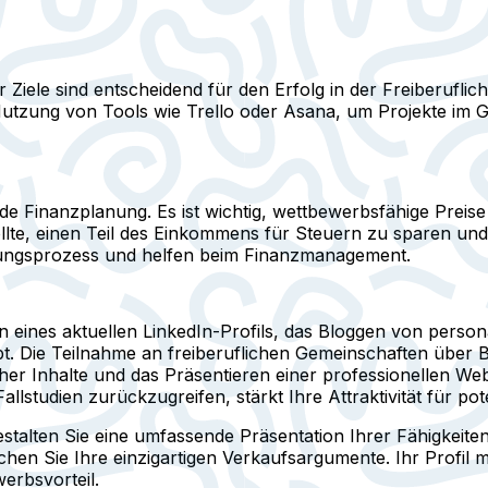
Ziele sind entscheidend für den Erfolg in der Freiberuflichk
Nutzung von Tools wie Trello oder Asana, um Projekte im Gri
olide Finanzplanung. Es ist wichtig, wettbewerbsfähige Prei
te, einen Teil des Einkommens für Steuern zu sparen und i
ungsprozess und helfen beim Finanzmanagement.
n eines aktuellen LinkedIn-Profils, das Bloggen von persona
hebt. Die Teilnahme an freiberuflichen Gemeinschaften übe
her Inhalte und das Präsentieren einer professionellen We
lstudien zurückzugreifen, stärkt Ihre Attraktivität für pot
estalten Sie eine umfassende Präsentation Ihrer Fähigkeite
ichen Sie Ihre einzigartigen Verkaufsargumente. Ihr Profil
erbsvorteil.