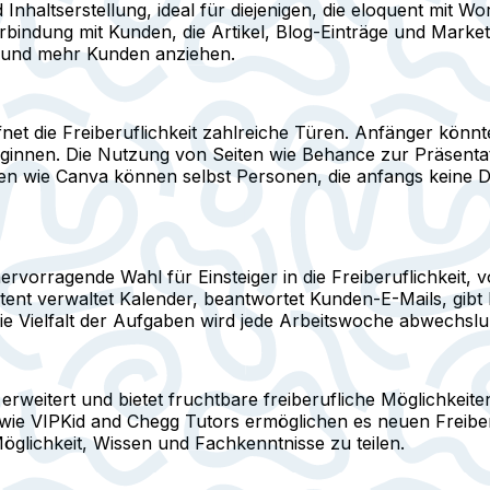
Inhaltserstellung, ideal für diejenigen, die eloquent mit W
indung mit Kunden, die Artikel, Blog-Einträge und Marketi
rn und mehr Kunden anziehen.
ffnet die Freiberuflichkeit zahlreiche Türen. Anfänger kön
eginnen. Die Nutzung von Seiten wie Behance zur Präsentat
 wie Canva können selbst Personen, die anfangs keine De
hervorragende Wahl für Einsteiger in die Freiberuflichkeit, 
istent verwaltet Kalender, beantwortet Kunden-E-Mails, gib
e Vielfalt der Aufgaben wird jede Arbeitswoche abwechslu
erweitert und bietet fruchtbare freiberufliche Möglichkeite
wie VIPKid and Chegg Tutors ermöglichen es neuen Freiberu
 Möglichkeit, Wissen und Fachkenntnisse zu teilen.