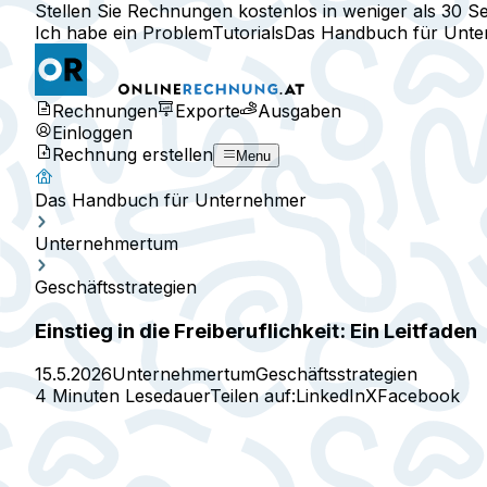
Stellen Sie Rechnungen kostenlos in weniger als 30 S
Ich habe ein Problem
Tutorials
Das Handbuch für Unt
Rechnungen
Exporte
Ausgaben
Einloggen
Rechnung erstellen
Menu
Das Handbuch für Unternehmer
Unternehmertum
Geschäftsstrategien
Einstieg in die Freiberuflichkeit: Ein Leitfaden
15.5.2026
Unternehmertum
Geschäftsstrategien
4 Minuten Lesedauer
Teilen auf:
LinkedIn
X
Facebook