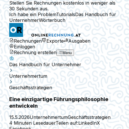
Stellen Sie Rechnungen kostenlos in weniger als
30 Sekunden aus.
Ich habe ein Problem
Tutorials
Das Handbuch für
Unternehmer
Wörterbuch
Rechnungen
Exporte
Ausgaben
Einloggen
Rechnung erstellen
Menu
Das Handbuch für Unternehmer
Unternehmertum
Geschäftsstrategien
Eine einzigartige Führungsphilosophie
entwickeln
15.5.2026
Unternehmertum
Geschäftsstrategien
4 Minuten Lesedauer
Teilen auf:
LinkedIn
X
Facebook