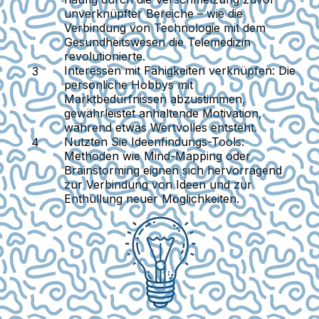
unverknüpfter Bereiche – wie die
Verbindung von Technologie mit dem
Gesundheitswesen die Telemedizin
revolutionierte.
Interessen mit Fähigkeiten verknüpfen:
Die
persönliche Hobbys mit
Marktbedürfnissen abzustimmen,
gewährleistet anhaltende Motivation,
während etwas Wertvolles entsteht.
Nutzten Sie Ideenfindungs-Tools:
Methoden wie Mind-Mapping oder
Brainstorming eignen sich hervorragend
zur Verbindung von Ideen und zur
Enthüllung neuer Möglichkeiten.