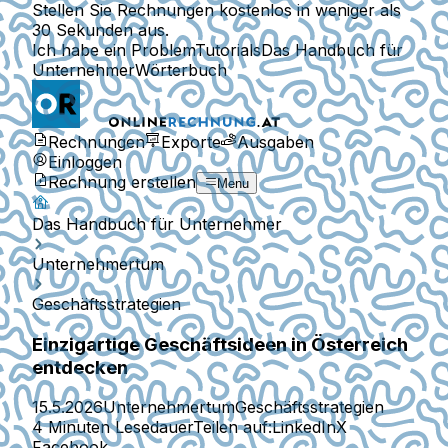
Stellen Sie Rechnungen kostenlos in weniger als
30 Sekunden aus.
Ich habe ein Problem
Tutorials
Das Handbuch für
Unternehmer
Wörterbuch
Rechnungen
Exporte
Ausgaben
Einloggen
Rechnung erstellen
Menu
Das Handbuch für Unternehmer
Unternehmertum
Geschäftsstrategien
Einzigartige Geschäftsideen in Österreich
entdecken
15.5.2026
Unternehmertum
Geschäftsstrategien
4 Minuten Lesedauer
Teilen auf:
LinkedIn
X
Facebook