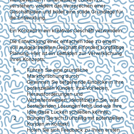
verstehen, validiert das Versprechen einer
Geschäftsidee und bildet eine solide Grundlage für
die Entwicklung.
Ein Konzept in ein kreatives Geschäft verwandeln
Die Entwicklung einer einfachen Idee zu einem
voll ausgearbeiteten Geschäft erfordert sorgfältige
Planung. Hier ist ein Leitfaden zur Verwirklichung
Ihres Konzepts:
Führen Sie eine gründliche
Marktforschung durch
Gewinnen Sie tiefgehende Einblicke in Ihre
potenziellen Kunden: ihre Vorlieben,
Herausforderungen und
Verhaltensweisen. Identifizieren Sie, was
bestehenden Lösungen fehlt und wie Ihre
Idee diese Lücken schließen könnte.
Bringen Sie sich frühzeitig mit potenziellen
Kunden in Kontakt
Holen Sie sich Feedback zu Ihren ersten