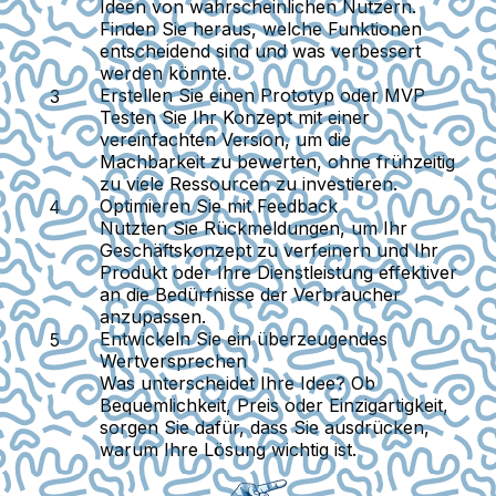
Ideen von wahrscheinlichen Nutzern.
Finden Sie heraus, welche Funktionen
entscheidend sind und was verbessert
werden könnte.
Erstellen Sie einen Prototyp oder MVP
Testen Sie Ihr Konzept mit einer
vereinfachten Version, um die
Machbarkeit zu bewerten, ohne frühzeitig
zu viele Ressourcen zu investieren.
Optimieren Sie mit Feedback
Nutzten Sie Rückmeldungen, um Ihr
Geschäftskonzept zu verfeinern und Ihr
Produkt oder Ihre Dienstleistung effektiver
an die Bedürfnisse der Verbraucher
anzupassen.
Entwickeln Sie ein überzeugendes
Wertversprechen
Was unterscheidet Ihre Idee? Ob
Bequemlichkeit, Preis oder Einzigartigkeit,
sorgen Sie dafür, dass Sie ausdrücken,
warum Ihre Lösung wichtig ist.