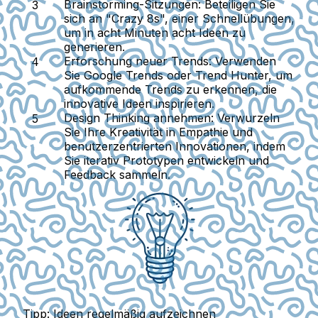
Brainstorming-Sitzungen:
Beteiligen Sie
sich an "Crazy 8s", einer Schnellübungen,
um in acht Minuten acht Ideen zu
generieren.
Erforschung neuer Trends:
Verwenden
Sie Google Trends oder Trend Hunter, um
aufkommende Trends zu erkennen, die
innovative Ideen inspirieren.
Design Thinking annehmen:
Verwurzeln
Sie Ihre Kreativität in Empathie und
benutzerzentrierten Innovationen, indem
Sie iterativ Prototypen entwickeln und
Feedback sammeln.
Tipp: Ideen regelmäßig aufzeichnen