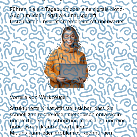
Führen Sie ein Tagebuch oder eine digitale Notiz-
App, um Ideen, egal wie unausgereift,
festzuhalten. Inspiration erscheint oft unerwartet.
Vorteile von Werkzeugen
Strukturierte Kreativität stellt sicher, dass Sie
schnell zahlreiche Ideen methodisch entwickeln
und verfeinern, Erschöpfung minimieren und eine
hohe Dynamik aufrechterhalten!
Mit uns kann jeder problemlos Rechnungen