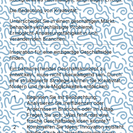
Die Bedeutung von Kreativität:
Unterscheidet Sie in einem geschäftigen Markt.
Behandelt vernachlässigte Probleme.
Ermöglicht Anpassungsfähigkeit in sich
verändernden Branchen.
Inspiration für eine einzigartige Geschäftsidee
finden
Ein bahnbrechendes Geschäftskonzept zu
entwickeln, muss nicht überwältigend sein. Durch
eine strukturierte Strategie können Sie Kreativität
fördern und neue Möglichkeiten entdecken.
Beginnen Sie mit Beobachtung:
Analysieren Sie Ineffizienzen oder
Ärgernisse in Branchen oder im Alltag.
Fragen Sie sich: „Was fehlt, das eine
frische Geschäftsidee lösen könnte?“
Kombinieren Sie Ideen:
Innovation entsteht
häufig durch die Verschmelzung zuvor