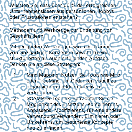
Wussten Sie, dass über 60 % der erfolgreichen
Unternehmensideen aus persönlichen Hobbys
oder Frustrationen entstehen?
Methoden und Werkzeuge zur Entfaltung von
Geschäftsideen
Mit geeigneten Werkzeugen wird das Träumen
von einzigartigen Konzepten sowohl zu einer
strukturierten als auch erfüllenden Aufgabe.
Denken Sie an diese Strategien:
Mind Mapping:
Nutzen Sie Tools wie Miro
oder FreeMind, um Gedanken visuell zu
organisieren und Ideen kreativ zu
verknüpfen.
SCAMPER-Technik:
Betrachten Sie die
Möglichkeit des Ersetzens, Kombinierens,
Anpassens, Modifizierens, für eine andere
Verwendung Verwenden, Eliminieren oder
Umkehrens, um bestehende Konzepte
neu zu erfinden.