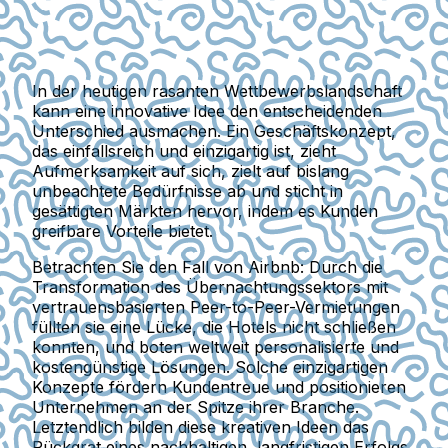
In der heutigen rasanten Wettbewerbslandschaft
kann eine innovative Idee den entscheidenden
Unterschied ausmachen. Ein Geschäftskonzept,
das einfallsreich und einzigartig ist, zieht
Aufmerksamkeit auf sich, zielt auf bislang
unbeachtete Bedürfnisse ab und sticht in
gesättigten Märkten hervor, indem es Kunden
greifbare Vorteile bietet.
Betrachten Sie den Fall von Airbnb: Durch die
Transformation des Übernachtungssektors mit
vertrauensbasierten Peer-to-Peer-Vermietungen
füllten sie eine Lücke, die Hotels nicht schließen
konnten, und boten weltweit personalisierte und
kostengünstige Lösungen. Solche einzigartigen
Konzepte fördern Kundentreue und positionieren
Unternehmen an der Spitze ihrer Branche.
Letztendlich bilden diese kreativen Ideen das
Rückgrat eines nachhaltigen, langfristigen Erfolgs.