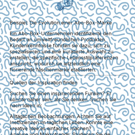
Beispiel: Die Evolution einer Abo-Box-Marke
Ein Abo-Box-Unternehmen identifizierte den
Bedarf an umweltfreundlichen Produkten.
Kundenkenntnisse führten sie dazu, sich zu
spezialisieren und eine kuratierte Auswahl zu
erstellen, die spezifische Lebensstilpräferenzen
anspricht, wodurch sie letztendlich eine
florierende Nischenmarke etablierten.
Quellen der Inspiration finden
Suchen Sie einen inspirierenden Funken? Er
könnte näher sein, als Sie denken. Suchen Sie
nach Ideen in:
Alltäglichen Beobachtungen:
Achten Sie auf
Ineffizienzen im täglichen Leben. Könnte eine
kreative Idee es einfacher machen?
Analyse von Makrotrends:
Studieren Sie die