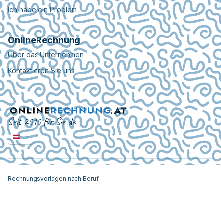
Ich habe ein Problem
OnlineRechnung
Über das Unternehmen
Kontaktieren Sie uns
Seit 2010 für Sie da
Rechnungsvorlagen nach Beruf