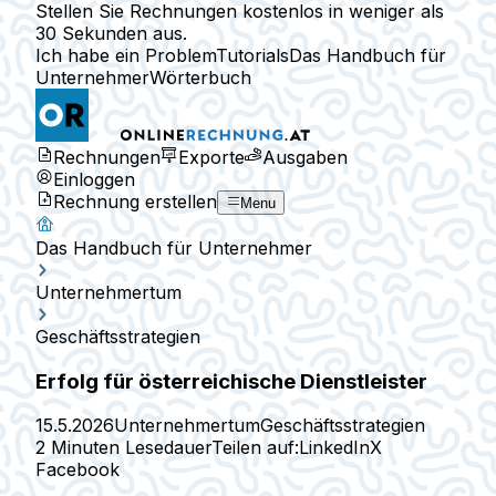
Stellen Sie Rechnungen kostenlos in weniger als
30 Sekunden aus.
Ich habe ein Problem
Tutorials
Das Handbuch für
Unternehmer
Wörterbuch
Rechnungen
Exporte
Ausgaben
Einloggen
Rechnung erstellen
Menu
Das Handbuch für Unternehmer
Unternehmertum
Geschäftsstrategien
Erfolg für österreichische Dienstleister
15.5.2026
Unternehmertum
Geschäftsstrategien
2 Minuten Lesedauer
Teilen auf:
LinkedIn
X
Facebook