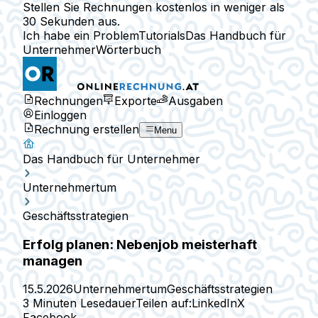
Stellen Sie Rechnungen kostenlos in weniger als
30 Sekunden aus.
Ich habe ein Problem
Tutorials
Das Handbuch für
Unternehmer
Wörterbuch
Rechnungen
Exporte
Ausgaben
Einloggen
Rechnung erstellen
Menu
Das Handbuch für Unternehmer
Unternehmertum
Geschäftsstrategien
Erfolg planen: Nebenjob meisterhaft
managen
15.5.2026
Unternehmertum
Geschäftsstrategien
3 Minuten Lesedauer
Teilen auf:
LinkedIn
X
Facebook