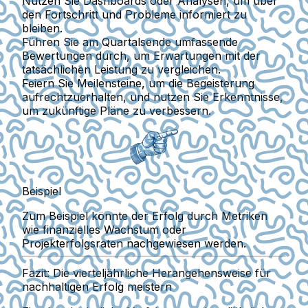
Nutzen Sie Dashboards oder Analysen, um über
den Fortschritt und Probleme informiert zu
bleiben.
Führen Sie am Quartalsende umfassende
Bewertungen durch, um Erwartungen mit der
tatsächlichen Leistung zu vergleichen.
Feiern Sie Meilensteine, um die Begeisterung
aufrechtzuerhalten, und nutzen Sie Erkenntnisse,
um zukünftige Pläne zu verbessern.
Beispiel
Zum Beispiel könnte der Erfolg durch Metriken
wie finanzielles Wachstum oder
Projekterfolgsraten nachgewiesen werden.
Fazit: Die vierteljährliche Herangehensweise für
nachhaltigen Erfolg meistern