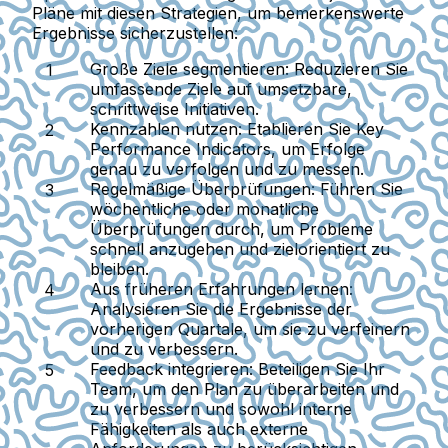
Pläne mit diesen Strategien, um bemerkenswerte
Ergebnisse sicherzustellen:
Große Ziele segmentieren:
Reduzieren Sie
umfassende Ziele auf umsetzbare,
schrittweise Initiativen.
Kennzahlen nutzen:
Etablieren Sie Key
Performance Indicators, um Erfolge
genau zu verfolgen und zu messen.
Regelmäßige Überprüfungen:
Führen Sie
wöchentliche oder monatliche
Überprüfungen durch, um Probleme
schnell anzugehen und zielorientiert zu
bleiben.
Aus früheren Erfahrungen lernen:
Analysieren Sie die Ergebnisse der
vorherigen Quartale, um sie zu verfeinern
und zu verbessern.
Feedback integrieren:
Beteiligen Sie Ihr
Team, um den Plan zu überarbeiten und
zu verbessern und sowohl interne
Fähigkeiten als auch externe