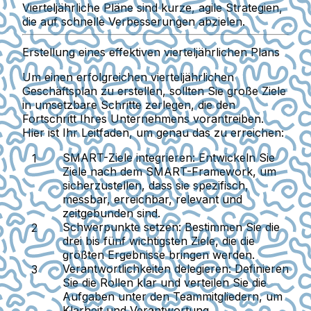
Vierteljährliche Pläne sind kurze, agile Strategien,
die auf schnelle Verbesserungen abzielen.
Erstellung eines effektiven vierteljährlichen Plans
Um einen erfolgreichen vierteljährlichen
Geschäftsplan zu erstellen, sollten Sie große Ziele
in umsetzbare Schritte zerlegen, die den
Fortschritt Ihres Unternehmens vorantreiben.
Hier ist Ihr Leitfaden, um genau das zu erreichen:
SMART-Ziele integrieren:
Entwickeln Sie
Ziele nach dem SMART-Framework, um
sicherzustellen, dass sie spezifisch,
messbar, erreichbar, relevant und
zeitgebunden sind.
Schwerpunkte setzen:
Bestimmen Sie die
drei bis fünf wichtigsten Ziele, die die
größten Ergebnisse bringen werden.
Verantwortlichkeiten delegieren:
Definieren
Sie die Rollen klar und verteilen Sie die
Aufgaben unter den Teammitgliedern, um
Klarheit und Verantwortung