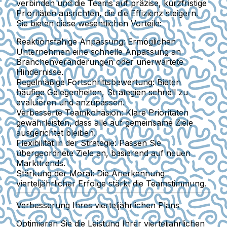
verbinden und die Teams auf präzise, kurzfristige
Prioritäten ausrichten, die die Effizienz steigern.
Sie bieten diese wesentlichen Vorteile:
Reaktionsfähige Anpassung:
Ermöglichen
Unternehmen eine schnelle Anpassung an
Branchenveränderungen oder unerwartete
Hindernisse.
Regelmäßige Fortschrittsbewertung:
Bieten
häufige Gelegenheiten, Strategien schnell zu
evaluieren und anzupassen.
Verbesserte Teamkohäsion:
Klare Prioritäten
gewährleisten, dass alle auf gemeinsame Ziele
ausgerichtet bleiben.
Flexibilität in der Strategie:
Passen Sie
übergeordnete Ziele an, basierend auf neuen
Markttrends.
Stärkung der Moral:
Die Anerkennung
vierteljährlicher Erfolge stärkt die Teamstimmung.
Verbesserung Ihres vierteljährlichen Plans
Optimieren Sie die Leistung Ihrer vierteljährlichen