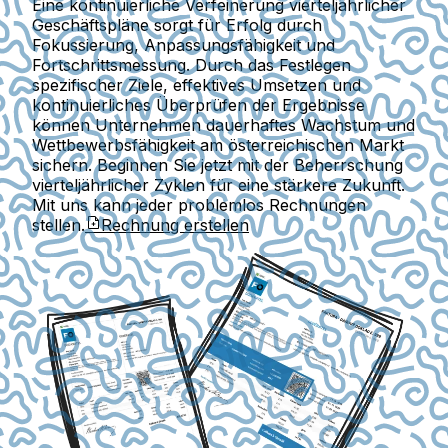
Eine kontinuierliche Verfeinerung vierteljährlicher
Geschäftspläne sorgt für Erfolg durch
Fokussierung, Anpassungsfähigkeit und
Fortschrittsmessung. Durch das Festlegen
spezifischer Ziele, effektives Umsetzen und
kontinuierliches Überprüfen der Ergebnisse
können Unternehmen dauerhaftes Wachstum und
Wettbewerbsfähigkeit am österreichischen Markt
sichern. Beginnen Sie jetzt mit der Beherrschung
vierteljährlicher Zyklen für eine stärkere Zukunft.
Mit uns kann jeder problemlos Rechnungen
stellen.
Rechnung erstellen