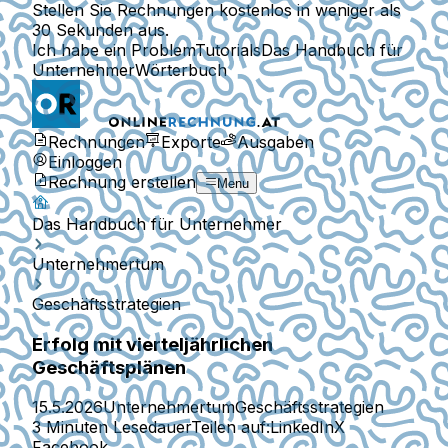
Stellen Sie Rechnungen kostenlos in weniger als
30 Sekunden aus.
Ich habe ein Problem
Tutorials
Das Handbuch für
Unternehmer
Wörterbuch
Rechnungen
Exporte
Ausgaben
Einloggen
Rechnung erstellen
Menu
Das Handbuch für Unternehmer
Unternehmertum
Geschäftsstrategien
Erfolg mit vierteljährlichen
Geschäftsplänen
15.5.2026
Unternehmertum
Geschäftsstrategien
3 Minuten Lesedauer
Teilen auf:
LinkedIn
X
Facebook