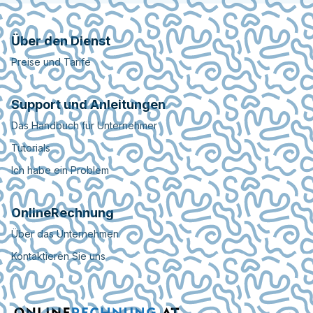
Über den Dienst
Preise und Tarife
Support und Anleitungen
Das Handbuch für Unternehmer
Tutorials
Ich habe ein Problem
OnlineRechnung
Über das Unternehmen
Kontaktieren Sie uns