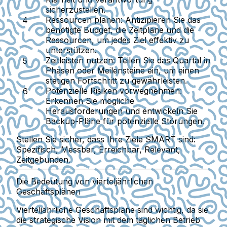
sicherzustellen.
Ressourcen planen:
Antizipieren Sie das
benötigte Budget, die Zeitpläne und die
Ressourcen, um jedes Ziel effektiv zu
unterstützen.
Zeitleisten nutzen:
Teilen Sie das Quartal in
Phasen oder Meilensteine ein, um einen
stetigen Fortschritt zu gewährleisten.
Potenzielle Risiken vorwegnehmen:
Erkennen Sie mögliche
Herausforderungen und entwickeln Sie
Backup-Pläne für potenzielle Störungen.
Stellen Sie sicher, dass Ihre Ziele SMART sind:
Spezifisch, Messbar, Erreichbar, Relevant,
Zeitgebunden.
Die Bedeutung von vierteljährlichen
Geschäftsplänen
Vierteljährliche Geschäftspläne sind wichtig, da sie
die strategische Vision mit dem täglichen Betrieb