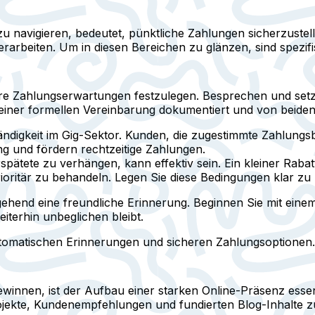
h zu navigieren, bedeutet, pünktliche Zahlungen sicherzuste
rarbeiten. Um in diesen Bereichen zu glänzen, sind spezif
are Zahlungserwartungen festzulegen. Besprechen und setz
n einer formellen Vereinbarung dokumentiert und von beiden
tändigkeit im Gig-Sektor. Kunden, die zugestimmte Zahlung
ng und fördern rechtzeitige Zahlungen.
spätete zu verhängen, kann effektiv sein. Ein kleiner Raba
ioritär zu behandeln. Legen Sie diese Bedingungen klar zu
ehend eine freundliche Erinnerung. Beginnen Sie mit einem
iterhin unbeglichen bleibt.
tomatischen Erinnerungen und sicheren Zahlungsoptionen.
innen, ist der Aufbau einer starken Online-Präsenz essen
rojekte, Kundenempfehlungen und fundierten Blog-Inhalte z