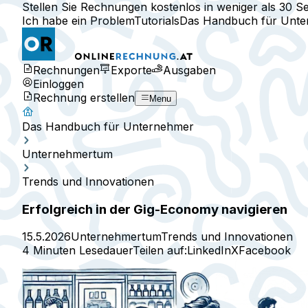
Stellen Sie Rechnungen kostenlos in weniger als 30 S
Ich habe ein Problem
Tutorials
Das Handbuch für Unt
Rechnungen
Exporte
Ausgaben
Einloggen
Rechnung erstellen
Menu
Das Handbuch für Unternehmer
Unternehmertum
Trends und Innovationen
Erfolgreich in der Gig-Economy navigieren
15.5.2026
Unternehmertum
Trends und Innovationen
4 Minuten Lesedauer
Teilen auf:
LinkedIn
X
Facebook