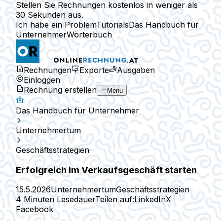
Stellen Sie Rechnungen kostenlos in weniger als
30 Sekunden aus.
Ich habe ein Problem
Tutorials
Das Handbuch für
Unternehmer
Wörterbuch
Rechnungen
Exporte
Ausgaben
Einloggen
Rechnung erstellen
Menu
Das Handbuch für Unternehmer
Unternehmertum
Geschäftsstrategien
Erfolgreich im Verkaufsgeschäft starten
15.5.2026
Unternehmertum
Geschäftsstrategien
4 Minuten Lesedauer
Teilen auf:
LinkedIn
X
Facebook