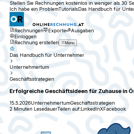
Stellen Sie Rechnungen kostenlos in weniger als 30 S
Ich habe ein Problem
Tutorials
Das Handbuch für Unt
Rechnungen
Exporte
Ausgaben
Einloggen
Rechnung erstellen
Menu
Das Handbuch für Unternehmer
Unternehmertum
Geschäftsstrategien
Erfolgreiche Geschäftsideen für Zuhause in Ö
15.5.2026
Unternehmertum
Geschäftsstrategien
2 Minuten Lesedauer
Teilen auf:
LinkedIn
X
Facebook