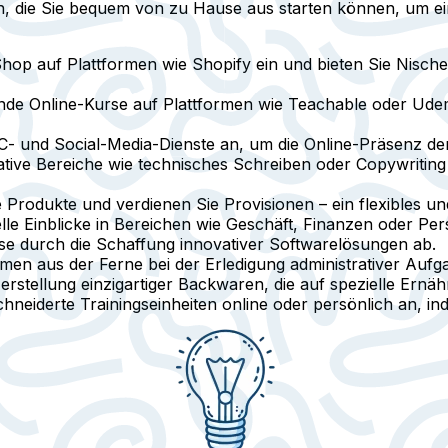
n, die Sie bequem von zu Hause aus starten können, um ei
Shop auf Plattformen wie Shopify ein und bieten Sie Nische
ende Online-Kurse auf Plattformen wie Teachable oder Udemy
PC- und Social-Media-Dienste an, um die Online-Präsenz de
rative Bereiche wie technisches Schreiben oder Copywriting 
 Produkte und verdienen Sie Provisionen – ein flexibles u
nelle Einblicke in Bereichen wie Geschäft, Finanzen oder Pe
se durch die Schaffung innovativer Softwarelösungen ab.
men aus der Ferne bei der Erledigung administrativer Aufg
Herstellung einzigartiger Backwaren, die auf spezielle Ernä
hneiderte Trainingseinheiten online oder persönlich an, ind