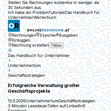
Stellen Sie Rechnungen kostenlos in weniger als
30 Sekunden aus.
Ich habe ein Problem
Tutorials
Das Handbuch für
Unternehmer
Wörterbuch
Rechnungen
Exporte
Ausgaben
Einloggen
Rechnung erstellen
Menu
Das Handbuch für Unternehmer
Unternehmertum
Geschäftsstrategien
Erfolgreiche Verwaltung großer
Geschäftsprojekte
15.5.2026
Unternehmertum
Geschäftsstrategien
3 Minuten Lesedauer
Teilen auf:
LinkedIn
X
Facebook