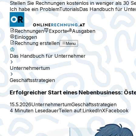
Stellen Sie Rechnungen kostenlos in weniger als 30 S
Ich habe ein Problem
Tutorials
Das Handbuch für Unt
Rechnungen
Exporte
Ausgaben
Einloggen
Rechnung erstellen
Menu
Das Handbuch für Unternehmer
Unternehmertum
Geschäftsstrategien
Erfolgreicher Start eines Nebenbusiness: Öste
15.5.2026
Unternehmertum
Geschäftsstrategien
4 Minuten Lesedauer
Teilen auf:
LinkedIn
X
Facebook