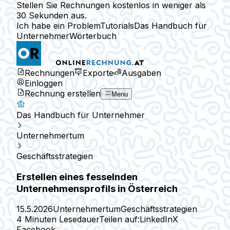
Stellen Sie Rechnungen kostenlos in weniger als
30 Sekunden aus.
Ich habe ein Problem
Tutorials
Das Handbuch für
Unternehmer
Wörterbuch
Rechnungen
Exporte
Ausgaben
Einloggen
Rechnung erstellen
Menu
Das Handbuch für Unternehmer
Unternehmertum
Geschäftsstrategien
Erstellen eines fesselnden
Unternehmensprofils in Österreich
15.5.2026
Unternehmertum
Geschäftsstrategien
4 Minuten Lesedauer
Teilen auf:
LinkedIn
X
Facebook