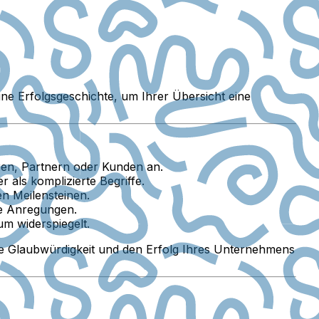
eine Erfolgsgeschichte, um Ihrer Übersicht eine
ren, Partnern oder Kunden an.
 als komplizierte Begriffe.
n Meilensteinen.
ve Anregungen.
um widerspiegelt.
e Glaubwürdigkeit und den Erfolg Ihres Unternehmens