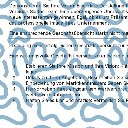
Demonstrieren Sie Ihre Vision:
Eine klare Darstellung 
Vereinen Sie Ihr Team:
Eine überzeugende Übersicht ve
Neue Interessenten gewinnen:
Egal, ob es um Präsenta
das professionelle Image Ihres Unternehmens.
Eine ansprechende Geschäftsübersicht stärkt nicht nur
Erstellung einer erfolgreichen Geschäftsübersicht für
Eine wirkungsvolle Geschäftsübersicht zu entwickeln, i
Etablieren Sie Ihre Mission und Ihre Vision:
Klä
legen.
Details zu Ihren Angeboten:
Beschreiben Sie ko
Einbeziehung von Marktkenntnissen:
Geben Sie
Hervorheben Ihres einzigartigen Wertversprec
wettbewerbsfähige Preise.
Halten Sie es klar und präzise:
Vermeiden Sie Fa