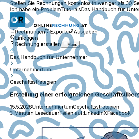
Stellen Sie Rechnungen kostenlos in weniger als 30 S
Ich habe ein Problem
Tutorials
Das Handbuch für Unt
Rechnungen
Exporte
Ausgaben
Einloggen
Rechnung erstellen
Menu
Das Handbuch für Unternehmer
Unternehmertum
Geschäftsstrategien
Erstellung einer erfolgreichen Geschäftsüber
15.5.2026
Unternehmertum
Geschäftsstrategien
3 Minuten Lesedauer
Teilen auf:
LinkedIn
X
Facebook