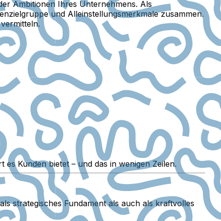
 der Ambitionen Ihres Unternehmens. Als
undenzielgruppe und Alleinstellungsmerkmale zusammen.
vermitteln.
es Kunden bietet – und das in wenigen Zeilen.
ls strategisches Fundament als auch als kraftvolles