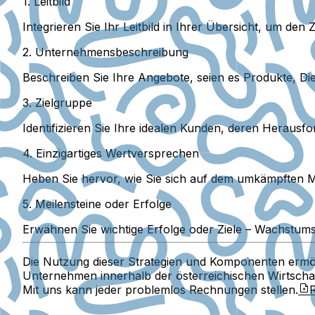
1. Leitbild
Integrieren Sie Ihr Leitbild in Ihrer Übersicht, um d
2. Unternehmensbeschreibung
Beschreiben Sie Ihre Angebote, seien es Produkte, Di
3. Zielgruppe
Identifizieren Sie Ihre idealen Kunden, deren Herau
4. Einzigartiges Wertversprechen
Heben Sie hervor, wie Sie sich auf dem umkämpften 
5. Meilensteine oder Erfolge
Erwähnen Sie wichtige Erfolge oder Ziele – Wachstums
Die Nutzung dieser Strategien und Komponenten ermögli
Unternehmen innerhalb der österreichischen Wirtschaf
Mit uns kann jeder problemlos Rechnungen stellen.