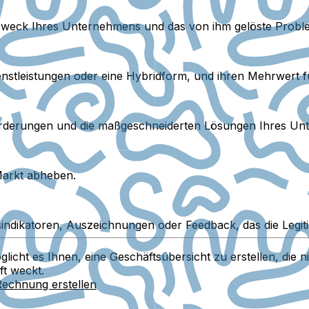
en Zweck Ihres Unternehmens und das von ihm gelöste Probl
enstleistungen oder eine Hybridform, und ihren Mehrwert 
sforderungen und die maßgeschneiderten Lösungen Ihres U
Markt abheben.
indikatoren, Auszeichnungen oder Feedback, das die Legiti
cht es Ihnen, eine Geschäftsübersicht zu erstellen, die ni
t weckt.
Rechnung erstellen