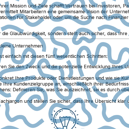
Ihrer Mission und Ziele schafft Vertrauen bei Investoren, 
rmittelt Mitarbeitern eine gemeinsame Vision der Untern
tionen für Stakeholder oder um die Suche nach Finanzieru
 die Glaubwürdigkeit, sondern stellt auch sicher, dass Ihr
 kleine Unternehmen
st einfach mit diesen fünf wesentlichen Schritten:
ren Sie den Zweck und die potenzielle Entwicklung Ihres 
nkret Ihre Produkte oder Dienstleistungen und wie sie K
 Ihre Kundenzielgruppe an, einschließlich ihrer Bedürfniss
hens:
Definieren Sie, was Sie auszeichnet, sei es durch üb
chjargon und stellen Sie sicher, dass Ihre Übersicht klar 