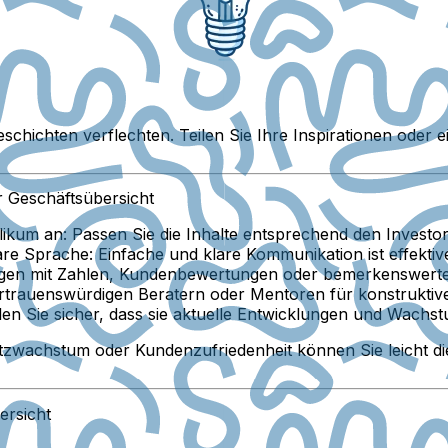
schichten verflechten. Teilen Sie Ihre Inspirationen oder 
r Geschäftsübersicht
likum an:
Passen Sie die Inhalte entsprechend den Investo
lare Sprache:
Einfache und klare Kommunikation ist effektiver
agen mit Zahlen, Kundenbewertungen oder bemerkenswerte
ertrauenswürdigen Beratern oder Mentoren für konstrukti
len Sie sicher, dass sie aktuelle Entwicklungen und Wachst
zwachstum oder Kundenzufriedenheit können Sie leicht di
ersicht