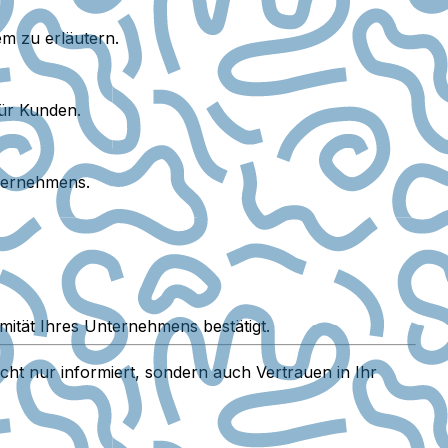
em zu erläutern.
für Kunden.
nternehmens.
mität Ihres Unternehmens bestätigt.
cht nur informiert, sondern auch Vertrauen in Ihr