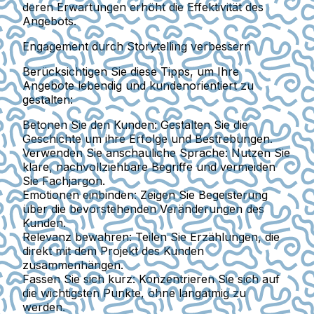
deren Erwartungen erhöht die Effektivität des
Angebots.
Engagement durch Storytelling verbessern
Berücksichtigen Sie diese Tipps, um Ihre
Angebote lebendig und kundenorientiert zu
gestalten:
Betonen Sie den Kunden:
Gestalten Sie die
Geschichte um ihre Erfolge und Bestrebungen.
Verwenden Sie anschauliche Sprache:
Nutzen Sie
klare, nachvollziehbare Begriffe und vermeiden
Sie Fachjargon.
Emotionen einbinden:
Zeigen Sie Begeisterung
über die bevorstehenden Veränderungen des
Kunden.
Relevanz bewahren:
Teilen Sie Erzählungen, die
direkt mit dem Projekt des Kunden
zusammenhängen.
Fassen Sie sich kurz:
Konzentrieren Sie sich auf
die wichtigsten Punkte, ohne langatmig zu
werden.