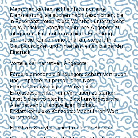
Menschen kaufen nicht einfach nur eine
Dienstleistung; sie suchen nach Geschichten, die
in Resonanz treten. Diese Wahrheit unterstreicht
die Wichtigkeit, Storytelling in Ihre Angebote zu
integrieren. Eine gut konstruierte Erzählung
spricht die Kunden emotional an, steigert Ihre
Glaubwürdigkeit und hinterlässt einen bleibenden
Eindruck.
Vorteile der narrativen Angebote:
Fördere emotionale Bindungen:
Schafft Vertrauen
und Empathie mit persönlicher Note.
Erhöht Glaubwürdigkeit:
Verwendet
Erfolgsgeschichten, um Vertrauen zu stärken.
Lässt Sie hervorstechen:
Bietet unvergessliche
Alternativen zu langweiligen Pitches.
Erklärt komplexe Konzepte:
Macht Ihren Wert
verständlich.
Effektives Storytelling im Freelance-Bereich