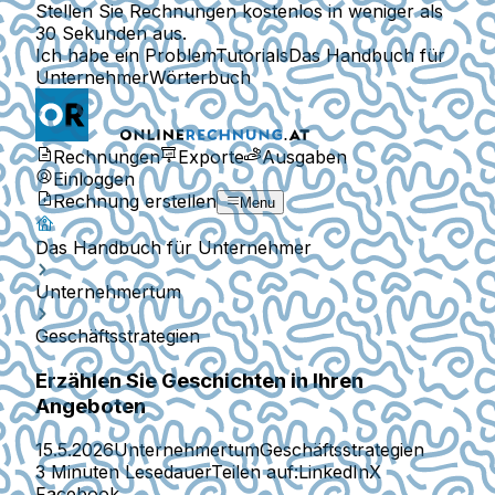
Stellen Sie Rechnungen kostenlos in weniger als
30 Sekunden aus.
Ich habe ein Problem
Tutorials
Das Handbuch für
Unternehmer
Wörterbuch
Rechnungen
Exporte
Ausgaben
Einloggen
Rechnung erstellen
Menu
Das Handbuch für Unternehmer
Unternehmertum
Geschäftsstrategien
Erzählen Sie Geschichten in Ihren
Angeboten
15.5.2026
Unternehmertum
Geschäftsstrategien
3 Minuten Lesedauer
Teilen auf:
LinkedIn
X
Facebook