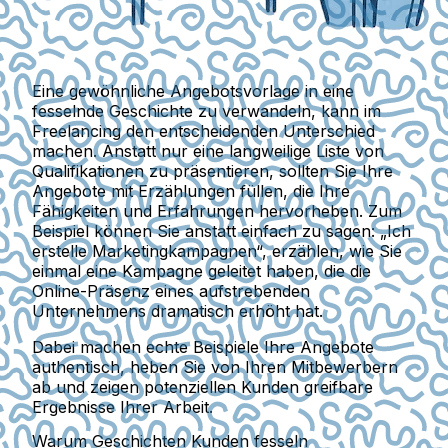
Eine gewöhnliche Angebotsvorlage in eine
fesselnde Geschichte zu verwandeln, kann im
Freelancing den entscheidenden Unterschied
machen. Anstatt nur eine langweilige Liste von
Qualifikationen zu präsentieren, sollten Sie Ihre
Angebote mit Erzählungen füllen, die Ihre
Fähigkeiten und Erfahrungen hervorheben. Zum
Beispiel können Sie anstatt einfach zu sagen: „Ich
erstelle Marketingkampagnen“, erzählen, wie Sie
einmal eine Kampagne geleitet haben, die die
Online-Präsenz eines aufstrebenden
Unternehmens dramatisch erhöht hat.
Dabei machen echte Beispiele Ihre Angebote
authentisch, heben Sie von Ihren Mitbewerbern
ab und zeigen potenziellen Kunden greifbare
Ergebnisse Ihrer Arbeit.
Warum Geschichten Kunden fesseln