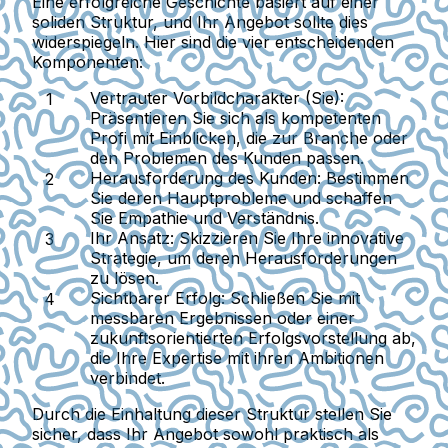
Eine erfolgreiche Geschichte basiert auf einer
soliden Struktur, und Ihr Angebot sollte dies
widerspiegeln. Hier sind die vier entscheidenden
Komponenten:
Vertrauter Vorbildcharakter (Sie):
Präsentieren Sie sich als kompetenten
Profi mit Einblicken, die zur Branche oder
den Problemen des Kunden passen.
Herausforderung des Kunden:
Bestimmen
Sie deren Hauptprobleme und schaffen
Sie Empathie und Verständnis.
Ihr Ansatz:
Skizzieren Sie Ihre innovative
Strategie, um deren Herausforderungen
zu lösen.
Sichtbarer Erfolg:
Schließen Sie mit
messbaren Ergebnissen oder einer
zukunftsorientierten Erfolgsvorstellung ab,
die Ihre Expertise mit ihren Ambitionen
verbindet.
Durch die Einhaltung dieser Struktur stellen Sie
sicher, dass Ihr Angebot sowohl praktisch als