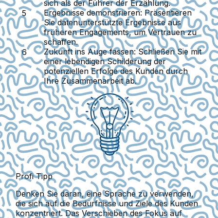
sich als der Führer der Erzählung.
Ergebnisse demonstrieren:
Präsentieren
Sie datenunterstützte Ergebnisse aus
früheren Engagements, um Vertrauen zu
schaffen.
Zukunft ins Auge fassen:
Schließen Sie mit
einer lebendigen Schilderung der
potenziellen Erfolge des Kunden durch
Ihre Zusammenarbeit ab.
Profi Tipp
Denken Sie daran, eine Sprache zu verwenden,
die sich auf die Bedürfnisse und Ziele des Kunden
konzentriert. Das Verschieben des Fokus auf