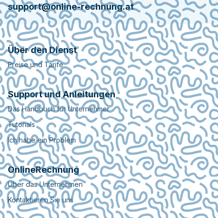
support@online-rechnung.at
Über den Dienst
Preise und Tarife
Support und Anleitungen
Das Handbuch für Unternehmer
Tutorials
Ich habe ein Problem
OnlineRechnung
Über das Unternehmen
Kontaktieren Sie uns