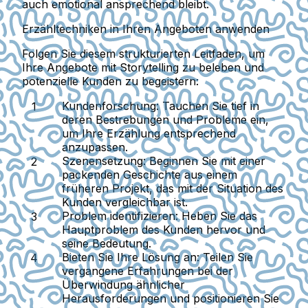
auch emotional ansprechend bleibt.
Erzähltechniken in Ihren Angeboten anwenden
Folgen Sie diesem strukturierten Leitfaden, um
Ihre Angebote mit Storytelling zu beleben und
potenzielle Kunden zu begeistern:
Kundenforschung:
Tauchen Sie tief in
deren Bestrebungen und Probleme ein,
um Ihre Erzählung entsprechend
anzupassen.
Szenensetzung:
Beginnen Sie mit einer
packenden Geschichte aus einem
früheren Projekt, das mit der Situation des
Kunden vergleichbar ist.
Problem identifizieren:
Heben Sie das
Hauptproblem des Kunden hervor und
seine Bedeutung.
Bieten Sie Ihre Lösung an:
Teilen Sie
vergangene Erfahrungen bei der
Überwindung ähnlicher
Herausforderungen und positionieren Sie