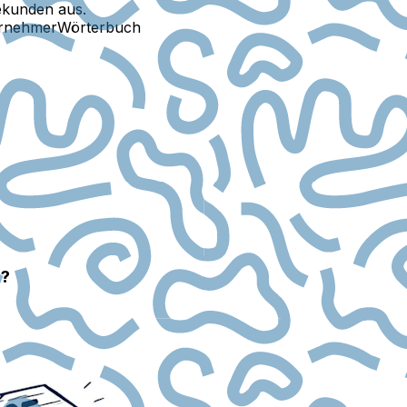
ekunden aus.
ernehmer
Wörterbuch
n?