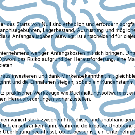
der des Starts von Null sind erheblich und erfordern sorgfä
ranchisegebühren, Lagerbestand, Ausrüstung und mögliche
ese Anfangsausgaben aufwiegt, ist entscheidend für diejeni
ternehmens weniger Anfangskosten mit sich bringen. Unt
n. Obwohl das Risiko aufgrund der Herausforderung, eine M
ieten.
aus investieren und dank Markenbekanntheit mit gleichb
innt und die Einnahmen steigen, sobald ein Kundenstamm a
satz praktischer Werkzeuge wie Buchhaltungssoftware ist 
chen Herausforderungen sicherzustellen.
hmen variiert stark zwischen Franchises und unabhängige
ich einschränken kann. Während die kreative Unabhängigke
 Überlegung beeinflusst, ob es besser ist, ein Unternehm