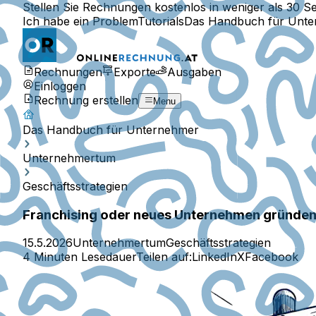
Stellen Sie Rechnungen kostenlos in weniger als 30 S
Ich habe ein Problem
Tutorials
Das Handbuch für Unt
Rechnungen
Exporte
Ausgaben
Einloggen
Rechnung erstellen
Menu
Das Handbuch für Unternehmer
Unternehmertum
Geschäftsstrategien
Franchising oder neues Unternehmen gründe
15.5.2026
Unternehmertum
Geschäftsstrategien
4 Minuten Lesedauer
Teilen auf:
LinkedIn
X
Facebook