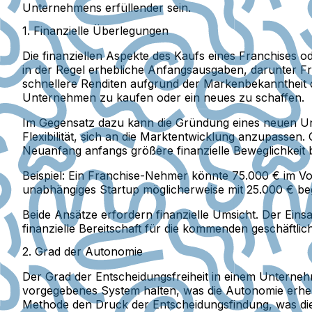
Unternehmens erfüllender sein.
1. Finanzielle Überlegungen
Die finanziellen Aspekte des Kaufs eines Franchises o
in der Regel erhebliche Anfangsausgaben, darunter F
schnellere Renditen aufgrund der Markenbekanntheit di
Unternehmen zu kaufen oder ein neues zu schaffen.
Im Gegensatz dazu kann die Gründung eines neuen Un
Flexibilität, sich an die Marktentwicklung anzupasse
Neuanfang anfangs größere finanzielle Beweglichkeit b
Beispiel:
Ein Franchise-Nehmer könnte 75.000 € im Vor
unabhängiges Startup möglicherweise mit 25.000 € beg
Beide Ansätze erfordern finanzielle Umsicht. Der Ein
finanzielle Bereitschaft für die kommenden geschäftli
2. Grad der Autonomie
Der Grad der Entscheidungsfreiheit in einem Unterne
vorgegebenes System halten, was die Autonomie erhebl
Methode den Druck der Entscheidungsfindung, was die