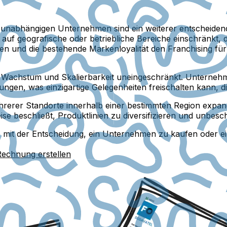
nabhängigen Unternehmen sind ein weiterer entscheidender
uf geografische oder betriebliche Bereiche einschränkt, 
en und die bestehende Markenloyalität den Franchising fü
Wachstum und Skalierbarkeit uneingeschränkt. Unternehme
gen, was einzigartige Gelegenheiten freischalten kann, d
hrerer Standorte innerhalb einer bestimmten Region expan
 beschließt, Produktlinien zu diversifizieren und unbesc
Ziele mit der Entscheidung, ein Unternehmen zu kaufen oder
Rechnung erstellen