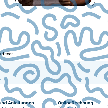
rdiener
und Anleitungen
OnlineRechnung