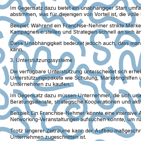
Im Gegensatz dazu bietet ein unabhängiger Start umfa
abstimmen, was für diejenigen von Vorteil ist, die vol
Beispiel:
Während ein Franchise-Nehmer strikte Marketin
Kampagnen erstellen und Strategien schnell an sich 
Diese Unabhängigkeit bedeutet jedoch auch, dass ma
kann.
3. Unterstützungssysteme
Die verfügbare Unterstützung unterscheidet sich erhe
Unterstützungspakete wie Schulung, Marketinghilfen und
Unternehmen zu kaufen.
Im Gegensatz dazu müssen Unternehmer, die sich un
Beratungsdienste, strategische Kooperationen und ak
Beispiel:
Ein Franchise-Nehmer könnte eine intensive
Networking-Veranstaltungen aufsuchen könnte, um n
Trotz längerer Zeiträume kann der Aufbau maßgeschne
Unternehmen zugeschnitten ist.