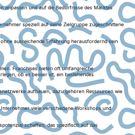
ien anpassen und auf die Bedürfnisse des Marktes
ernehmer speziell auf seine Zielgruppe zugeschnittene
 ohne ausreichende Erfahrung herausfordernd sein
hmen. Franchises bieten oft umfangreiche
rlegen, ob es besser ist, ein bestehendes
gsnetzwerke aufbauen, dazu gehören Ressourcen wie
 Unternehmer viele verschiedene Workshops und
otenzial schaffen, das spezifisch auf das