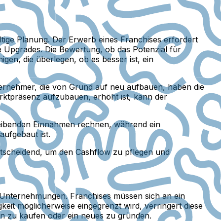
ltige Planung. Der Erwerb eines Franchises erfordert
 Upgrades. Die Bewertung, ob das Potenzial für
gen, die überlegen, ob es besser ist, ein
ernehmer, die von Grund auf neu aufbauen, haben die
arktpräsenz aufzubauen, erhöht ist, kann der
leibenden Einnahmen rechnen, während ein
ufgebaut ist.
entscheidend, um den Cashflow zu pflegen und
n Unternehmungen. Franchises müssen sich an ein
it möglicherweise eingegrenzt wird, verringert diese
en zu kaufen oder ein neues zu gründen.