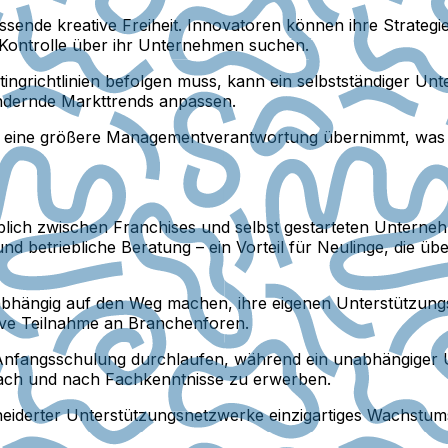
ssende kreative Freiheit. Innovatoren können ihre Strateg
le Kontrolle über ihr Unternehmen suchen.
grichtlinien befolgen muss, kann ein selbstständiger Unt
ändernde Markttrends anpassen.
n eine größere Managementverantwortung übernimmt, was
blich zwischen Franchises und selbst gestarteten Unterne
 betriebliche Beratung – ein Vorteil für Neulinge, die übe
abhängig auf den Weg machen, ihre eigenen Unterstützun
tive Teilnahme an Branchenforen.
 Anfangsschulung durchlaufen, während ein unabhängiger
ach und nach Fachkenntnisse zu erwerben.
iderter Unterstützungsnetzwerke einzigartiges Wachstumsp