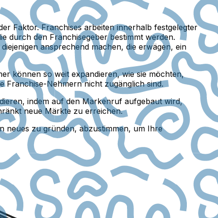
 Faktor. Franchises arbeiten innerhalb festgelegter
die durch den Franchisegeber bestimmt werden.
r diejenigen ansprechend machen, die erwägen, ein
r können so weit expandieren, wie sie möchten,
ie Franchise-Nehmern nicht zugänglich sind.
dieren, indem auf den Markenruf aufgebaut wird,
hränkt neue Märkte zu erreichen.
 ein neues zu gründen, abzustimmen, um Ihre