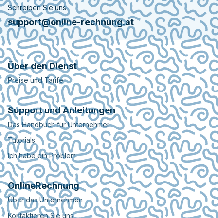
Schreiben Sie uns
support@online-rechnung.at
Über den Dienst
Preise und Tarife
Support und Anleitungen
Das Handbuch für Unternehmer
Tutorials
Ich habe ein Problem
OnlineRechnung
Über das Unternehmen
Kontaktieren Sie uns