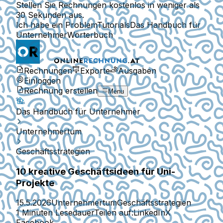
Stellen Sie Rechnungen kostenlos in weniger als
30 Sekunden aus.
Ich habe ein Problem
Tutorials
Das Handbuch für
Unternehmer
Wörterbuch
Rechnungen
Exporte
Ausgaben
Einloggen
Rechnung erstellen
Menu
Das Handbuch für Unternehmer
Unternehmertum
Geschäftsstrategien
10 kreative Geschäftsideen für Uni-
Projekte
15.5.2026
Unternehmertum
Geschäftsstrategien
1 Minuten Lesedauer
Teilen auf:
LinkedIn
X
Facebook