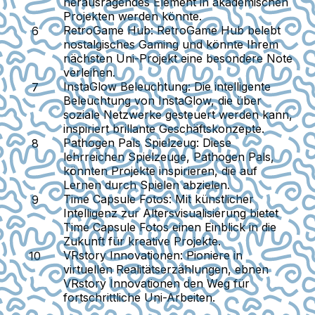
herausragendes Element in akademischen
Projekten werden könnte.
RetroGame Hub
: RetroGame Hub belebt
nostalgisches Gaming und könnte Ihrem
nächsten Uni-Projekt eine besondere Note
verleihen.
InstaGlow Beleuchtung
: Die intelligente
Beleuchtung von InstaGlow, die über
soziale Netzwerke gesteuert werden kann,
inspiriert brillante Geschäftskonzepte.
Pathogen Pals Spielzeug
: Diese
lehrreichen Spielzeuge, Pathogen Pals,
könnten Projekte inspirieren, die auf
Lernen durch Spielen abzielen.
Time Capsule Fotos
: Mit künstlicher
Intelligenz zur Altersvisualisierung bietet
Time Capsule Fotos einen Einblick in die
Zukunft für kreative Projekte.
VRstory Innovationen
: Pioniere in
virtuellen Realitätserzählungen, ebnen
VRstory Innovationen den Weg für
fortschrittliche Uni-Arbeiten.