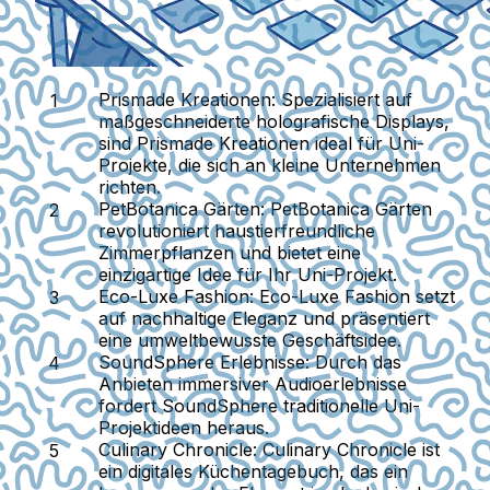
Prismade Kreationen
: Spezialisiert auf
maßgeschneiderte holografische Displays,
sind Prismade Kreationen ideal für Uni-
Projekte, die sich an kleine Unternehmen
richten.
PetBotanica Gärten
: PetBotanica Gärten
revolutioniert haustierfreundliche
Zimmerpflanzen und bietet eine
einzigartige Idee für Ihr Uni-Projekt.
Eco-Luxe Fashion
: Eco-Luxe Fashion setzt
auf nachhaltige Eleganz und präsentiert
eine umweltbewusste Geschäftsidee.
SoundSphere Erlebnisse
: Durch das
Anbieten immersiver Audioerlebnisse
fordert SoundSphere traditionelle Uni-
Projektideen heraus.
Culinary Chronicle
: Culinary Chronicle ist
ein digitales Küchentagebuch, das ein