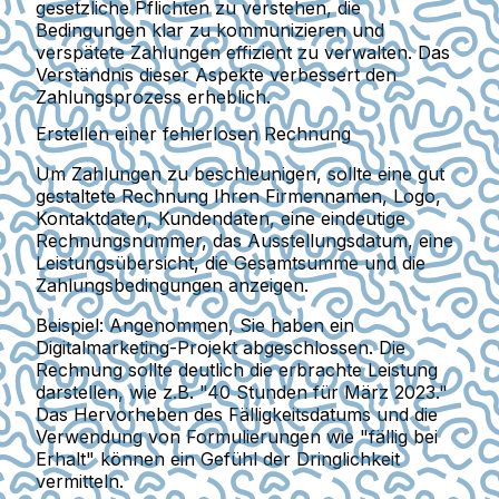
gesetzliche Pflichten zu verstehen, die
Bedingungen klar zu kommunizieren und
verspätete Zahlungen effizient zu verwalten. Das
Verständnis dieser Aspekte verbessert den
Zahlungsprozess erheblich.
Erstellen einer fehlerlosen Rechnung
Um Zahlungen zu beschleunigen, sollte eine gut
gestaltete Rechnung Ihren Firmennamen, Logo,
Kontaktdaten, Kundendaten, eine eindeutige
Rechnungsnummer, das Ausstellungsdatum, eine
Leistungsübersicht, die Gesamtsumme und die
Zahlungsbedingungen anzeigen.
Beispiel:
Angenommen, Sie haben ein
Digitalmarketing-Projekt abgeschlossen. Die
Rechnung sollte deutlich die erbrachte Leistung
darstellen, wie z.B. "40 Stunden für März 2023."
Das Hervorheben des Fälligkeitsdatums und die
Verwendung von Formulierungen wie "fällig bei
Erhalt" können ein Gefühl der Dringlichkeit
vermitteln.