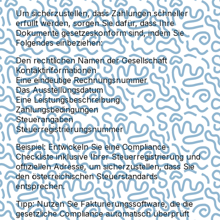
Um sicherzustellen, dass Zahlungen schneller
erfüllt werden, sorgen Sie dafür, dass Ihre
Dokumente gesetzeskonform sind, indem Sie
Folgendes einbeziehen:
Den rechtlichen Namen der Gesellschaft
Kontaktinformationen
Eine eindeutige Rechnungsnummer
Das Ausstellungsdatum
Eine Leistungsbeschreibung
Zahlungsbedingungen
Steuerangaben
Steuerregistrierungsnummer
Beispiel:
Entwickeln Sie eine Compliance-
Checkliste inklusive Ihrer Steuerregistrierung und
offiziellen Adresse, um sicherzustellen, dass Sie
den österreichischen Steuerstandards
entsprechen.
Tipp:
Nutzen Sie Fakturierungssoftware, die die
gesetzliche Compliance automatisch überprüft