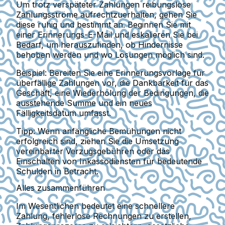
Um trotz verspäteter Zahlungen reibungslose
Zahlungsströme aufrechtzuerhalten, gehen Sie
diese ruhig und bestimmt an. Beginnen Sie mit
einer Erinnerungs-E-Mail und eskalieren Sie bei
Bedarf, um herauszufinden, ob Hindernisse
behoben werden und wo Lösungen möglich sind.
Beispiel:
Bereiten Sie eine Erinnerungsvorlage für
überfällige Zahlungen vor, die Dankbarkeit für das
Geschäft, eine Wiederholung der Bedingungen, die
ausstehende Summe und ein neues
Fälligkeitsdatum umfasst.
Tipp:
Wenn anfängliche Bemühungen nicht
erfolgreich sind, ziehen Sie die Umsetzung
vereinbarter Verzugsgebühren oder das
Einschalten von Inkassodiensten für bedeutende
Schulden in Betracht.
Alles zusammenführen
Im Wesentlichen bedeutet eine schnellere
Zahlung, fehlerlose Rechnungen zu erstellen,