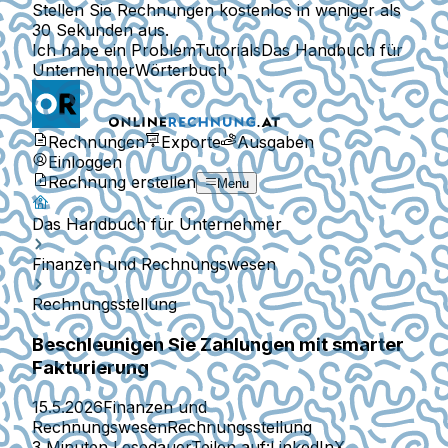
Stellen Sie Rechnungen kostenlos in weniger als
30 Sekunden aus.
Ich habe ein Problem
Tutorials
Das Handbuch für
Unternehmer
Wörterbuch
Rechnungen
Exporte
Ausgaben
Einloggen
Rechnung erstellen
Menu
Das Handbuch für Unternehmer
Finanzen und Rechnungswesen
Rechnungsstellung
Beschleunigen Sie Zahlungen mit smarter
Fakturierung
15.5.2026
Finanzen und
Rechnungswesen
Rechnungsstellung
3 Minuten Lesedauer
Teilen auf:
LinkedIn
X