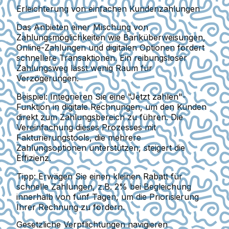
Erleichterung von einfachen Kundenzahlungen
Das Anbieten einer Mischung von
Zahlungsmöglichkeiten wie Banküberweisungen,
Online-Zahlungen und digitalen Optionen fördert
schnellere Transaktionen. Ein reibungsloser
Zahlungsweg lässt wenig Raum für
Verzögerungen.
Beispiel:
Integrieren Sie eine "Jetzt zahlen"-
Funktion in digitale Rechnungen, um den Kunden
direkt zum Zahlungsbereich zu führen. Die
Vereinfachung dieses Prozesses mit
Fakturierungstools, die mehrere
Zahlungsoptionen unterstützen, steigert die
Effizienz.
Tipp:
Erwägen Sie einen kleinen Rabatt für
schnelle Zahlungen, z.B. 2% bei Begleichung
innerhalb von fünf Tagen, um die Priorisierung
Ihrer Rechnung zu fördern.
Gesetzliche Verpflichtungen navigieren