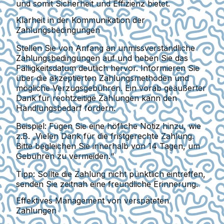
und somit Sicherheit und Effizienz bietet.
Klarheit in der Kommunikation der
Zahlungsbedingungen
Stellen Sie von Anfang an unmissverständliche
Zahlungsbedingungen auf und heben Sie das
Fälligkeitsdatum deutlich hervor. Informieren Sie
über die akzeptierten Zahlungsmethoden und
mögliche Verzugsgebühren. Ein vorab geäußerter
Dank für rechtzeitige Zahlungen kann den
Handlungsbedarf fördern.
Beispiel:
Fügen Sie eine höfliche Notiz hinzu, wie
z.B. „Vielen Dank für die fristgerechte Zahlung.
Bitte begleichen Sie innerhalb von 14 Tagen, um
Gebühren zu vermeiden.“
Tipp:
Sollte die Zahlung nicht pünktlich eintreffen,
senden Sie zeitnah eine freundliche Erinnerung.
Effektives Management von verspäteten
Zahlungen