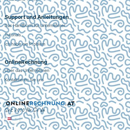
Support und Anleitungen
Das Handbuch für Unternehmer
Tutorials
Ich habe ein Problem
OnlineRechnung
Über das Unternehmen
Kontaktieren Sie uns
Seit 2010 für Sie da