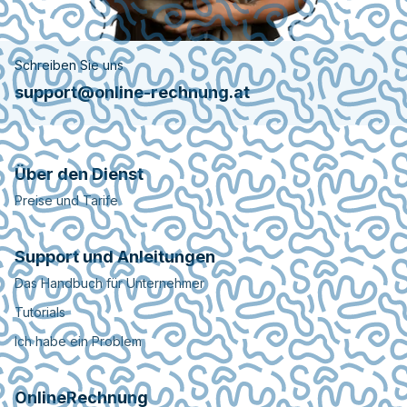
Schreiben Sie uns
support@online-rechnung.at
Über den Dienst
Preise und Tarife
Support und Anleitungen
Das Handbuch für Unternehmer
Tutorials
Ich habe ein Problem
OnlineRechnung