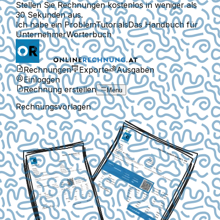
Stellen Sie Rechnungen kostenlos in weniger als
30 Sekunden aus.
Ich habe ein Problem
Tutorials
Das Handbuch für
Unternehmer
Wörterbuch
Rechnungen
Exporte
Ausgaben
Einloggen
Rechnung erstellen
Menu
Rechnungsvorlagen