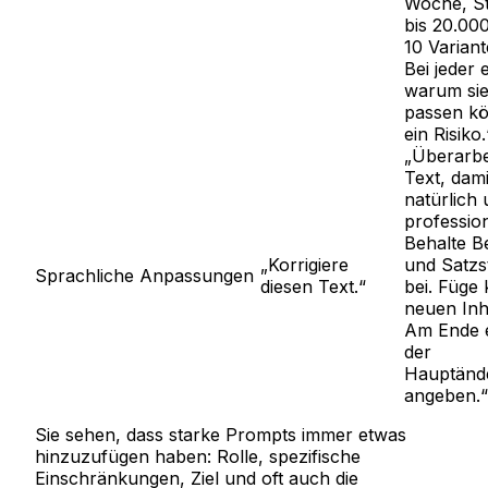
Woche, St
bis 20.00
10 Variant
Bei jeder 
warum sie
passen kö
ein Risiko.
„Überarbe
Text, dami
natürlich
professione
Behalte B
„Korrigiere
und Satzs
Sprachliche Anpassungen
diesen Text.“
bei. Füge 
neuen Inh
Am Ende e
der
Hauptänd
angeben.“
Sie sehen, dass starke Prompts immer etwas
hinzuzufügen haben: Rolle, spezifische
Einschränkungen, Ziel und oft auch die