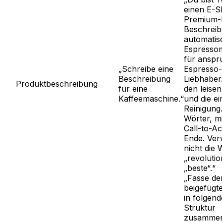
einen E-S
Premium-K
Beschreib
automatis
Espresso
für anspr
„Schreibe eine
Espresso-
Beschreibung
Liebhaber
Produktbeschreibung
für eine
den leisen
Kaffeemaschine.“
und die e
Reinigung
Wörter, m
Call-to-A
Ende. Ve
nicht die 
„revoluti
„beste“.“
„Fasse de
beigefügt
in folgend
Struktur
zusammen