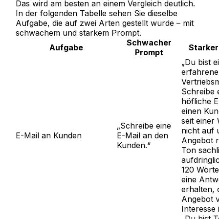
Das wird am besten an einem Vergleich deutlich.
In der folgenden Tabelle sehen Sie dieselbe
Aufgabe, die auf zwei Arten gestellt wurde – mit
schwachem und starkem Prompt.
Schwacher
Aufgabe
Starker
Prompt
„Du bist e
erfahrene
Vertriebsm
Schreibe 
höfliche E
einen Kun
seit eine
„Schreibe eine
nicht auf
E-Mail an Kunden
E-Mail an den
Angebot r
Kunden.“
Ton sachli
aufdringli
120 Wörter
eine Antw
erhalten,
Angebot 
Interesse i
„Du bist T