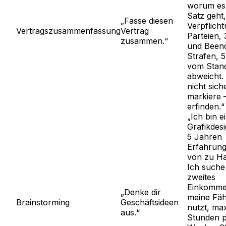
worum es 
Satz geht,
„Fasse diesen
Verpflich
Vertragszusammenfassung
Vertrag
Parteien,
zusammen.“
und Beend
Strafen, 
vom Stan
abweicht.
nicht sich
markiere –
erfinden.“
„Ich bin e
Grafikdesi
5 Jahren
Erfahrung
von zu Ha
Ich suche
zweites
Einkomme
„Denke dir
meine Fäh
Brainstorming
Geschäftsideen
nutzt, max
aus.“
Stunden 