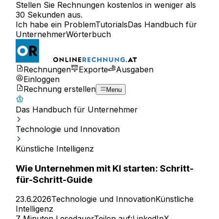
Stellen Sie Rechnungen kostenlos in weniger als
30 Sekunden aus.
Ich habe ein Problem
Tutorials
Das Handbuch für
Unternehmer
Wörterbuch
Rechnungen
Exporte
Ausgaben
Einloggen
Rechnung erstellen
Menu
Das Handbuch für Unternehmer
Technologie und Innovation
Künstliche Intelligenz
Wie Unternehmen mit KI starten: Schritt-
für-Schritt-Guide
23.6.2026
Technologie und Innovation
Künstliche
Intelligenz
7 Minuten Lesedauer
Teilen auf:
LinkedIn
X