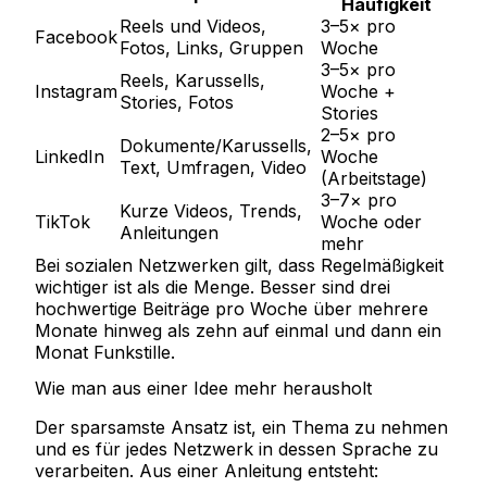
Häufigkeit
Reels und Videos,
3–5× pro
Facebook
Fotos, Links, Gruppen
Woche
3–5× pro
Reels, Karussells,
Instagram
Woche +
Stories, Fotos
Stories
2–5× pro
Dokumente/Karussells,
LinkedIn
Woche
Text, Umfragen, Video
(Arbeitstage)
3–7× pro
Kurze Videos, Trends,
TikTok
Woche oder
Anleitungen
mehr
Bei sozialen Netzwerken gilt, dass Regelmäßigkeit
wichtiger ist als die Menge. Besser sind drei
hochwertige Beiträge pro Woche über mehrere
Monate hinweg als zehn auf einmal und dann ein
Monat Funkstille.
Wie man aus einer Idee mehr herausholt
Der sparsamste Ansatz ist, ein Thema zu nehmen
und es für jedes Netzwerk in dessen Sprache zu
verarbeiten. Aus einer Anleitung entsteht: